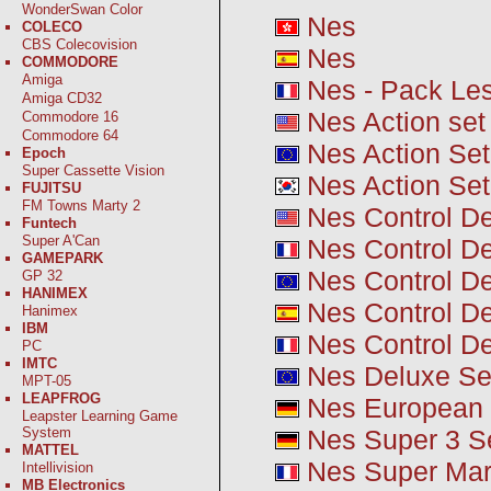
WonderSwan Color
Nes
COLECO
CBS Colecovision
Nes
COMMODORE
Amiga
Nes - Pack Le
Amiga CD32
Nes Action set
Commodore 16
Commodore 64
Nes Action Set
Epoch
Super Cassette Vision
Nes Action Set
FUJITSU
FM Towns Marty 2
Nes Control D
Funtech
Super A'Can
Nes Control De
GAMEPARK
Nes Control D
GP 32
HANIMEX
Nes Control D
Hanimex
IBM
Nes Control De
PC
IMTC
Nes Deluxe Se
MPT-05
LEAPFROG
Nes European 
Leapster Learning Game
Nes Super 3 S
System
MATTEL
Nes Super Mar
Intellivision
MB Electronics