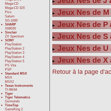
Jeux Nes de J 
Mega-CD
Mega-CD 32X
Jeux Nes de M
Pico
Saturn
SG-1000
Jeux Nes de P 
SHARP
X68030
Sinclair
Jeux Nes de S 
ZX Spectrum
SONY
PlayStation
Jeux Nes de U
PlayStation 2
PlayStation 3
PlayStation 4
Jeux Nes de X 
PlayStation 5
PS Vita
PSP
Retour à la page d'ac
Standard MSX
MSX
MSX2
Texas Instruments
TI-99/4A
Tiger
Tiger Telematics
Gizmondo
TimeTop
GameKing 2