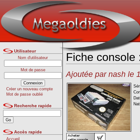
Utilisateur
Fiche console
Nom d'utilisateur
Mot de passe
Ajoutée par nash le 
Sér
Créer un nouveau compte
Con
Mot de passe oublié
Dat
Nat
Recherche rapide
Accès rapide
Accueil