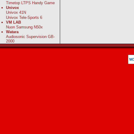
Timetop LTPS Handy Game
Univox
Univox 41N
Univox Tele-Sports 6
VM LAB
Nuon Samsung N50x
Watara
Audiosonic Supervision GB-
2000