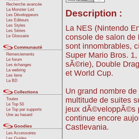
Recherche avancée
La Monster List
Description :
Les Développeurs
Les Editeurs
Les Styles
La NES (Nintendo En
Les Séries
console de salon de N
Le Glossaire
sont innombrables, 
Communauté
Super Mario Bros. 1, 
Remerciements
Le forum
sÃ©rie), Double Drag
Les échanges
La webring
et World Cup.
Les liens
La BD
Un grand nombre de 
Collections
multitude de suites s
Toutes
Le Top 50
jeux dÃ©veloppÃ©s pa
Le Top par supports
Une au hasard
continue encore aujo
Castlevania.
Goodies
Les Accessoires
Les Guides