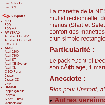
Les Artbooks
Les O.S.T.
La manette de la NE
Supports
multidirectionnelle, 
3DO
menus (Start et Sele
3DO
3DO M2
confort des manettes 
AMSTRAD
Amstrad CPC 464
d'un simple rectangle
Amstrad CPC 6128
GX 4000
Particularité :
ATARI
Atari 2600
Atari 7800
Le pack "Control Dec
Atari ST
Atari XE System
son cÃ¢blage, 1 mane
Atari XL
C-100 Pong
Jaguar
Anecdote :
Jaguar CD
Lynx
BANDAI
Rien pour l'instant, n
Pippin @mark
Playdia
Autres version
Sufami Turbo
WonderSwan