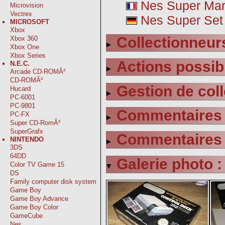
Nes Super Mari
Microvision
Vectrex
Nes Super Set
MICROSOFT
Xbox
Collectionneurs
Xbox 360
Xbox One
Xbox Series
Actions possib
N.E.C.
Arcade CD-ROMÂ²
CD-ROMÂ²
Gestion de coll
Hucard
PC-6001
PC-9801
Commentaires s
PC-FX
Super CD-RomÂ²
SuperGrafx
Commentaires s
NINTENDO
3DS
64DD
Galerie photo :
Color TV Game 15
DS
Family computer disk system
Game Boy
Game Boy Advance
Game Boy Color
GameCube
Nes