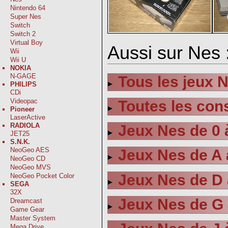
Nintendo 64
Super Nes
Switch
Switch 2
Virtual Boy
Aussi sur Nes 
Wii
Wii U
NOKIA
N-GAGE
Tous les jeux 
PHILIPS
CDi
Videopac
Toutes les con
Pioneer
LaserActive
RADIOLA
Jeux Nes de 0 
JET25
S.N.K.
NeoGeo AES
Jeux Nes de A 
NeoGeo CD
NeoGeo MVS
Jeux Nes de D 
NeoGeo Pocket Color
SEGA
32X
Jeux Nes de G 
Dreamcast
Game Gear
Master System
Mega Drive