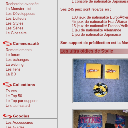
1 console de nationalité Japonais
Recherche avancée
La Monster List
Ses 245 jeux sont répartis en :
Les Développeurs
183 jeux de nationalité EuropÃ©e
Les Editeurs
45 jeux de nationalité FranÃ§aise
Les Styles
15 jeux de nationalité Franco/Hol
Les Séries
1 jeu de nationalité Allemande
Le Glossaire
1 jeu de nationalité Japonaise
Son support de prédilection est la Ma
Communauté
Remerciements
Les ultra oldies de Stylie
Le forum
Les échanges
La webring
Les liens
La BD
Collections
Toutes
Le Top 50
Le Top par supports
Une au hasard
Goodies
Les Accessoires
Les Guides