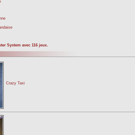
e
nne
landaise
ster System avec 116 jeux.
Crazy Taxi