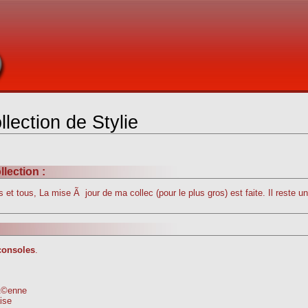
lection de Stylie
lection :
et tous, La mise Ã jour de ma collec (pour le plus gros) est faite. Il reste 
consoles
.
pÃ©enne
ise