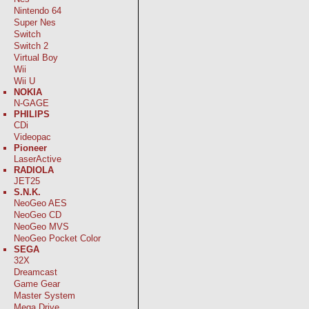
Nintendo 64
Super Nes
Switch
Switch 2
Virtual Boy
Wii
Wii U
NOKIA
N-GAGE
PHILIPS
CDi
Videopac
Pioneer
LaserActive
RADIOLA
JET25
S.N.K.
NeoGeo AES
NeoGeo CD
NeoGeo MVS
NeoGeo Pocket Color
SEGA
32X
Dreamcast
Game Gear
Master System
Mega Drive