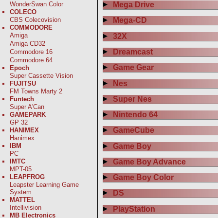
WonderSwan Color
Mega Drive
COLECO
CBS Colecovision
Mega-CD
COMMODORE
Amiga
32X
Amiga CD32
Dreamcast
Commodore 16
Commodore 64
Game Gear
Epoch
Super Cassette Vision
Nes
FUJITSU
FM Towns Marty 2
Super Nes
Funtech
Super A'Can
Nintendo 64
GAMEPARK
GP 32
GameCube
HANIMEX
Hanimex
Game Boy
IBM
PC
Game Boy Advance
IMTC
MPT-05
LEAPFROG
Game Boy Color
Leapster Learning Game
System
DS
MATTEL
Intellivision
PlayStation
MB Electronics