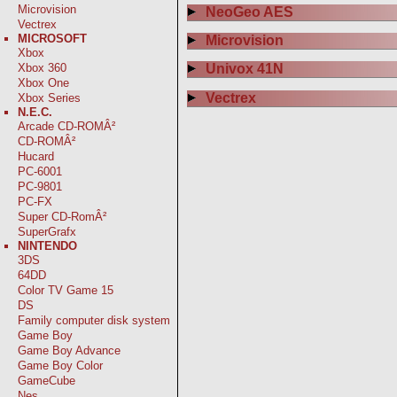
Microvision
NeoGeo AES
Vectrex
MICROSOFT
Microvision
Xbox
Xbox 360
Univox 41N
Xbox One
Vectrex
Xbox Series
N.E.C.
Arcade CD-ROMÂ²
CD-ROMÂ²
Hucard
PC-6001
PC-9801
PC-FX
Super CD-RomÂ²
SuperGrafx
NINTENDO
3DS
64DD
Color TV Game 15
DS
Family computer disk system
Game Boy
Game Boy Advance
Game Boy Color
GameCube
Nes