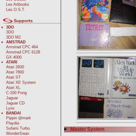
Les Artbooks
Les O.S.T.
Supports
3DO
3DO
3DO M2
AMSTRAD
Amstrad CPC 464
Amstrad CPC 6128
GX 4000
ATARI
Atari 2600
Atari 7800
Atari ST
Atari XE System
Atari XL
C-100 Pong
Jaguar
Jaguar CD
Lynx
BANDAI
Pippin @mark
Playdia
Sufami Turbo
Master System
WonderSwan