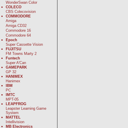
WonderSwan Color
COLECO
CBS Colecovision
COMMODORE
Amiga
Amiga CD32
Commodore 16
Commodore 64
Epoch
Super Cassette Vision
FUJITSU
FM Towns Marty 2
Funtech
Super A'Can
GAMEPARK
GP 32
HANIMEX
Hanimex
IBM
PC
IMTC
MPT-05
LEAPFROG
Leapster Learning Game
System
MATTEL
Intellivision
MB Electronics