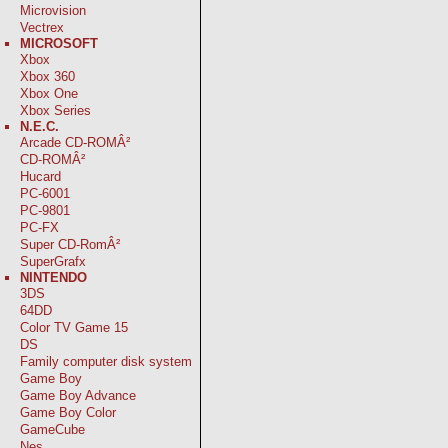
Microvision
Vectrex
MICROSOFT
Xbox
Xbox 360
Xbox One
Xbox Series
N.E.C.
Arcade CD-ROMÂ²
CD-ROMÂ²
Hucard
PC-6001
PC-9801
PC-FX
Super CD-RomÂ²
SuperGrafx
NINTENDO
3DS
64DD
Color TV Game 15
DS
Family computer disk system
Game Boy
Game Boy Advance
Game Boy Color
GameCube
Nes