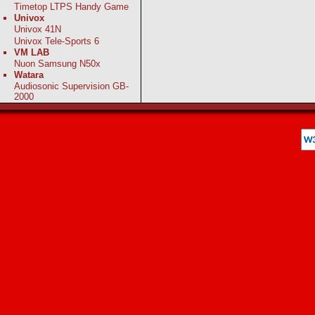
Timetop LTPS Handy Game
Univox
Univox 41N
Univox Tele-Sports 6
VM LAB
Nuon Samsung N50x
Watara
Audiosonic Supervision GB-
2000