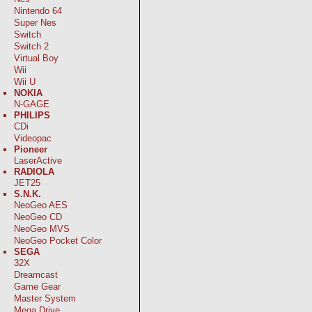
Nintendo 64
Super Nes
Switch
Switch 2
Virtual Boy
Wii
Wii U
NOKIA
N-GAGE
PHILIPS
CDi
Videopac
Pioneer
LaserActive
RADIOLA
JET25
S.N.K.
NeoGeo AES
NeoGeo CD
NeoGeo MVS
NeoGeo Pocket Color
SEGA
32X
Dreamcast
Game Gear
Master System
Mega Drive