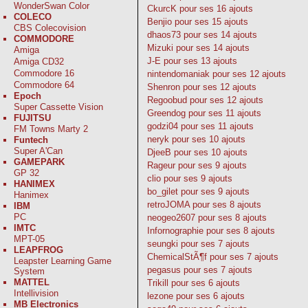
WonderSwan Color
CkurcK
pour ses 16 ajouts
COLECO
Benjio
pour ses 15 ajouts
CBS Colecovision
dhaos73
pour ses 14 ajouts
COMMODORE
Mizuki
pour ses 14 ajouts
Amiga
J-E
pour ses 13 ajouts
Amiga CD32
Commodore 16
nintendomaniak
pour ses 12 ajouts
Commodore 64
Shenron
pour ses 12 ajouts
Epoch
Regoobud
pour ses 12 ajouts
Super Cassette Vision
Greendog
pour ses 11 ajouts
FUJITSU
godzi04
pour ses 11 ajouts
FM Towns Marty 2
neryk
pour ses 10 ajouts
Funtech
Super A'Can
DjeeB
pour ses 10 ajouts
GAMEPARK
Rageur
pour ses 9 ajouts
GP 32
clio
pour ses 9 ajouts
HANIMEX
bo_gilet
pour ses 9 ajouts
Hanimex
retroJOMA
pour ses 8 ajouts
IBM
PC
neogeo2607
pour ses 8 ajouts
IMTC
Infornographie
pour ses 8 ajouts
MPT-05
seungki
pour ses 7 ajouts
LEAPFROG
ChemicalStÃ¶f
pour ses 7 ajouts
Leapster Learning Game
pegasus
pour ses 7 ajouts
System
MATTEL
Trikill
pour ses 6 ajouts
Intellivision
lezone
pour ses 6 ajouts
MB Electronics