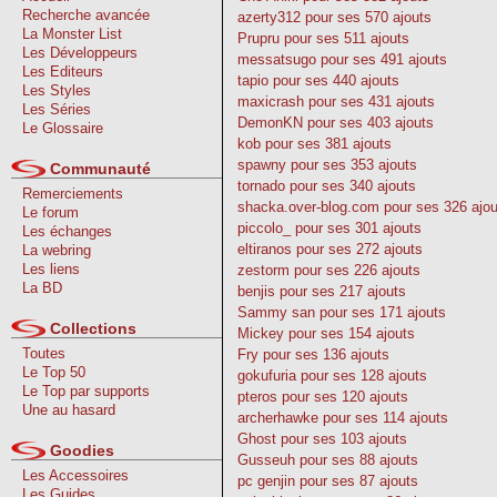
Recherche avancée
azerty312
pour ses 570 ajouts
La Monster List
Prupru
pour ses 511 ajouts
Les Développeurs
messatsugo
pour ses 491 ajouts
Les Editeurs
tapio
pour ses 440 ajouts
Les Styles
maxicrash
pour ses 431 ajouts
Les Séries
DemonKN
pour ses 403 ajouts
Le Glossaire
kob
pour ses 381 ajouts
spawny
pour ses 353 ajouts
Communauté
tornado
pour ses 340 ajouts
Remerciements
shacka.over-blog.com
pour ses 326 ajou
Le forum
piccolo_
pour ses 301 ajouts
Les échanges
eltiranos
pour ses 272 ajouts
La webring
Les liens
zestorm
pour ses 226 ajouts
La BD
benjis
pour ses 217 ajouts
Sammy san
pour ses 171 ajouts
Collections
Mickey
pour ses 154 ajouts
Toutes
Fry
pour ses 136 ajouts
Le Top 50
gokufuria
pour ses 128 ajouts
Le Top par supports
pteros
pour ses 120 ajouts
Une au hasard
archerhawke
pour ses 114 ajouts
Ghost
pour ses 103 ajouts
Goodies
Gusseuh
pour ses 88 ajouts
Les Accessoires
pc genjin
pour ses 87 ajouts
Les Guides