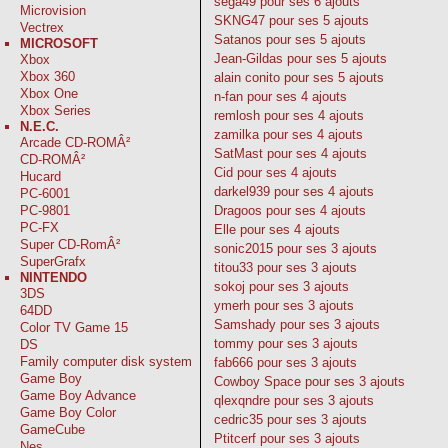
sega49
pour ses 6 ajouts
Microvision
SKNG47
pour ses 5 ajouts
Vectrex
Satanos
pour ses 5 ajouts
MICROSOFT
Jean-Gildas
pour ses 5 ajouts
Xbox
Xbox 360
alain conito
pour ses 5 ajouts
Xbox One
n-fan
pour ses 4 ajouts
Xbox Series
remlosh
pour ses 4 ajouts
N.E.C.
zamilka
pour ses 4 ajouts
Arcade CD-ROMÂ²
SatMast
pour ses 4 ajouts
CD-ROMÂ²
Cid
pour ses 4 ajouts
Hucard
darkel939
pour ses 4 ajouts
PC-6001
Dragoos
pour ses 4 ajouts
PC-9801
PC-FX
Elle
pour ses 4 ajouts
Super CD-RomÂ²
sonic2015
pour ses 3 ajouts
SuperGrafx
titou33
pour ses 3 ajouts
NINTENDO
sokoj
pour ses 3 ajouts
3DS
ymerh
pour ses 3 ajouts
64DD
Samshady
pour ses 3 ajouts
Color TV Game 15
tommy
pour ses 3 ajouts
DS
Family computer disk system
fab666
pour ses 3 ajouts
Game Boy
Cowboy Space
pour ses 3 ajouts
Game Boy Advance
qlexqndre
pour ses 3 ajouts
Game Boy Color
cedric35
pour ses 3 ajouts
GameCube
Ptitcerf
pour ses 3 ajouts
Nes