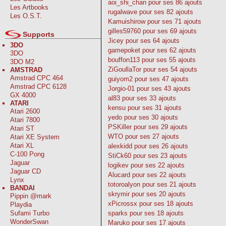
aoi_shi_chan
pour ses 86 ajouts
Les Artbooks
rugalwave
pour ses 82 ajouts
Les O.S.T.
Kamuishirow
pour ses 71 ajouts
gilles59760
pour ses 69 ajouts
Supports
Jicey
pour ses 64 ajouts
3DO
gamepoket
pour ses 62 ajouts
3DO
bouffon113
pour ses 55 ajouts
3DO M2
ZiGoullaTor
pour ses 54 ajouts
AMSTRAD
Amstrad CPC 464
guiyom2
pour ses 47 ajouts
Amstrad CPC 6128
Jorgio-01
pour ses 43 ajouts
GX 4000
al83
pour ses 33 ajouts
ATARI
kensu
pour ses 31 ajouts
Atari 2600
yedo
pour ses 30 ajouts
Atari 7800
PSKiller
pour ses 29 ajouts
Atari ST
WTO
pour ses 27 ajouts
Atari XE System
Atari XL
alexkidd
pour ses 26 ajouts
C-100 Pong
StiCk60
pour ses 23 ajouts
Jaguar
logikev
pour ses 22 ajouts
Jaguar CD
Alucard
pour ses 22 ajouts
Lynx
totoroalyon
pour ses 21 ajouts
BANDAI
skrymir
pour ses 20 ajouts
Pippin @mark
xPicrossx
pour ses 18 ajouts
Playdia
sparks
pour ses 18 ajouts
Sufami Turbo
WonderSwan
Maruko
pour ses 17 ajouts