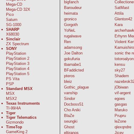
bigfanch
Collectione
Mega-CD
Baroudeur
SatMast
Mega-CD 32X
heimata
Attila
Pico
gronico
Glenton42
Saturn
SG-1000
Gorgoth
Kara
SHARP
YoNeL
archerhaw
X68030
rugalwave
Erhynn Me
Sinclair
Ren
Violent Ke
ZX Spectrum
adamsong
Kamuishir
SONY
Joe Dalton
sonic the r
PlayStation
PlayStation 2
gokufuria
totoroalyon
PlayStation 3
tbarnabe1
kensu
PlayStation 4
BFaddicted
sky27
PlayStation 5
pteros
Shadem
PS Vita
bleiz
nazebrok3
PSP
Gothic_plague
jObiwan
Standard MSX
vanship
vif-argent
MSX
MSX2
Sindor
egoes
Texas Instruments
Docboss51
gasgas
TI-99/4A
Cho Aniki
Maruko
Tiger
BlaZe
Prupru
Tiger Telematics
seungki
leZone
Gizmondo
TimeTop
Ghost
qlexqndre
GameKing 2
eltiranos
Jicey