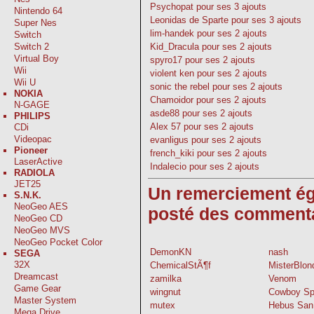
Psychopat
pour ses 3 ajouts
Nintendo 64
Leonidas de Sparte
pour ses 3 ajouts
Super Nes
lim-handek
pour ses 2 ajouts
Switch
Kid_Dracula
pour ses 2 ajouts
Switch 2
Virtual Boy
spyro17
pour ses 2 ajouts
Wii
violent ken
pour ses 2 ajouts
Wii U
sonic the rebel
pour ses 2 ajouts
NOKIA
Chamoidor
pour ses 2 ajouts
N-GAGE
asde88
pour ses 2 ajouts
PHILIPS
Alex 57
pour ses 2 ajouts
CDi
Videopac
evanligus
pour ses 2 ajouts
Pioneer
french_kiki
pour ses 2 ajouts
LaserActive
Indalecio
pour ses 2 ajouts
RADIOLA
JET25
Un remerciement ég
S.N.K.
NeoGeo AES
posté des commentair
NeoGeo CD
NeoGeo MVS
NeoGeo Pocket Color
DemonKN
nash
SEGA
32X
ChemicalStÃ¶f
MisterBlon
Dreamcast
zamilka
Venom
Game Gear
wingnut
Cowboy S
Master System
mutex
Hebus San
Mega Drive