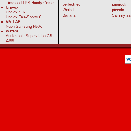
Timetop LTPS Handy Game
perfectneo
jungrock
Univox
Warhol
piccolo_
Univox 41N
Banana
Sammy sa
Univox Tele-Sports 6
VM LAB
Nuon Samsung N50x
Watara
Audiosonic Supervision GB-
2000