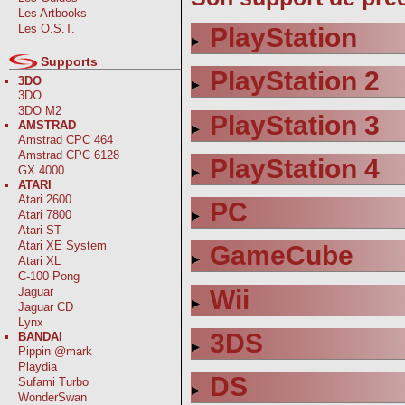
Les Artbooks
Les O.S.T.
PlayStation
Supports
PlayStation 2
3DO
3DO
3DO M2
PlayStation 3
AMSTRAD
Amstrad CPC 464
Amstrad CPC 6128
PlayStation 4
GX 4000
ATARI
Atari 2600
PC
Atari 7800
Atari ST
Atari XE System
GameCube
Atari XL
C-100 Pong
Wii
Jaguar
Jaguar CD
Lynx
3DS
BANDAI
Pippin @mark
Playdia
DS
Sufami Turbo
WonderSwan