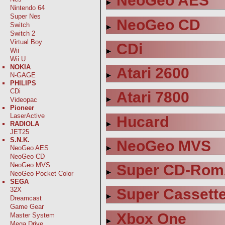
NeoGeo AES
Nintendo 64
Super Nes
NeoGeo CD
Switch
Switch 2
Virtual Boy
CDi
Wii
Wii U
NOKIA
Atari 2600
N-GAGE
PHILIPS
CDi
Atari 7800
Videopac
Pioneer
LaserActive
Hucard
RADIOLA
JET25
S.N.K.
NeoGeo MVS
NeoGeo AES
NeoGeo CD
NeoGeo MVS
Super CD-Rom
NeoGeo Pocket Color
SEGA
32X
Super Cassette
Dreamcast
Game Gear
Xbox One
Master System
Mega Drive