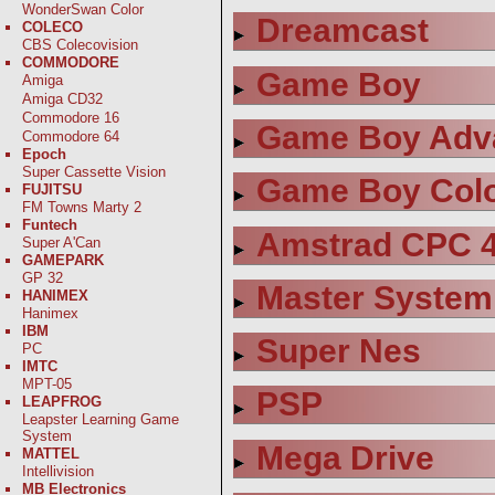
WonderSwan Color
Dreamcast
COLECO
CBS Colecovision
COMMODORE
Game Boy
Amiga
Amiga CD32
Commodore 16
Game Boy Adv
Commodore 64
Epoch
Super Cassette Vision
Game Boy Col
FUJITSU
FM Towns Marty 2
Funtech
Amstrad CPC 
Super A'Can
GAMEPARK
GP 32
Master System
HANIMEX
Hanimex
IBM
Super Nes
PC
IMTC
MPT-05
PSP
LEAPFROG
Leapster Learning Game
System
Mega Drive
MATTEL
Intellivision
MB Electronics