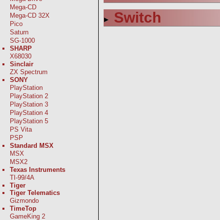
Mega-CD
Switch
Mega-CD 32X
Pico
Saturn
SG-1000
SHARP
X68030
Sinclair
ZX Spectrum
SONY
PlayStation
PlayStation 2
PlayStation 3
PlayStation 4
PlayStation 5
PS Vita
PSP
Standard MSX
MSX
MSX2
Texas Instruments
TI-99/4A
Tiger
Tiger Telematics
Gizmondo
TimeTop
GameKing 2