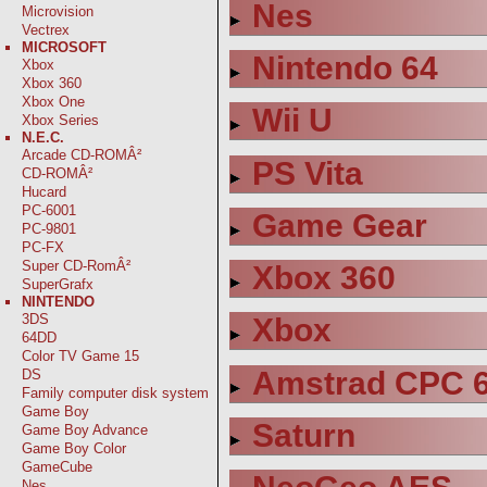
Nes
Microvision
Vectrex
MICROSOFT
Nintendo 64
Xbox
Xbox 360
Xbox One
Wii U
Xbox Series
N.E.C.
Arcade CD-ROMÂ²
PS Vita
CD-ROMÂ²
Hucard
PC-6001
Game Gear
PC-9801
PC-FX
Super CD-RomÂ²
Xbox 360
SuperGrafx
NINTENDO
3DS
Xbox
64DD
Color TV Game 15
Amstrad CPC 
DS
Family computer disk system
Game Boy
Saturn
Game Boy Advance
Game Boy Color
GameCube
Nes