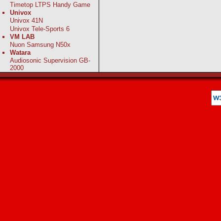
Timetop LTPS Handy Game
Univox
Univox 41N
Univox Tele-Sports 6
VM LAB
Nuon Samsung N50x
Watara
Audiosonic Supervision GB-
2000