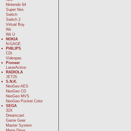
Nintendo 64
Super Nes
Switch
Switch 2
Virtual Boy
Wii
Wii U
NOKIA
N-GAGE
PHILIPS
CDi
Videopac
Pioneer
LaserActive
RADIOLA
JET25
S.N.K.
NeoGeo AES
NeoGeo CD
NeoGeo MVS
NeoGeo Pocket Color
SEGA
32X
Dreamcast
Game Gear
Master System
Mega Drive