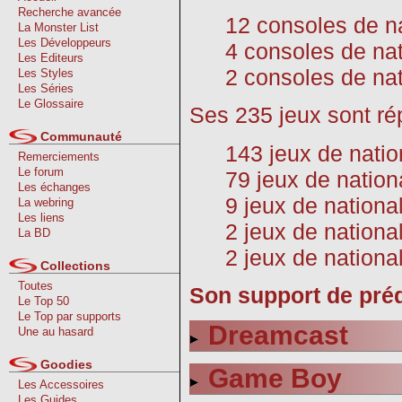
Recherche avancée
12 consoles de n
La Monster List
Les Développeurs
4 consoles de nat
Les Editeurs
2 consoles de nat
Les Styles
Les Séries
Le Glossaire
Ses 235 jeux sont rép
Communauté
143 jeux de natio
Remerciements
Le forum
79 jeux de natio
Les échanges
9 jeux de nationa
La webring
Les liens
2 jeux de nationa
La BD
2 jeux de nationa
Collections
Toutes
Son support de prédi
Le Top 50
Le Top par supports
Dreamcast
Une au hasard
Goodies
Game Boy
Les Accessoires
Les Guides