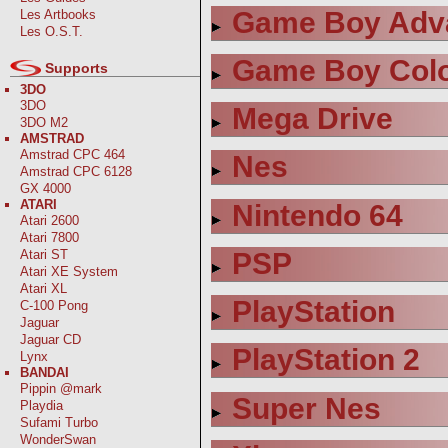
Game Boy Adv
Les Artbooks
Les O.S.T.
Game Boy Col
Supports
3DO
3DO
Mega Drive
3DO M2
AMSTRAD
Amstrad CPC 464
Nes
Amstrad CPC 6128
GX 4000
ATARI
Nintendo 64
Atari 2600
Atari 7800
PSP
Atari ST
Atari XE System
Atari XL
PlayStation
C-100 Pong
Jaguar
Jaguar CD
PlayStation 2
Lynx
BANDAI
Pippin @mark
Super Nes
Playdia
Sufami Turbo
WonderSwan