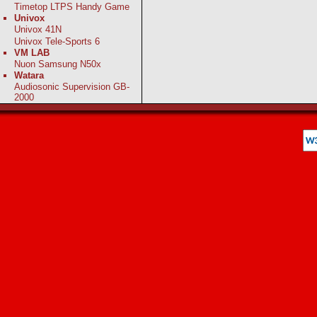
Timetop LTPS Handy Game
Univox
Univox 41N
Univox Tele-Sports 6
VM LAB
Nuon Samsung N50x
Watara
Audiosonic Supervision GB-
2000