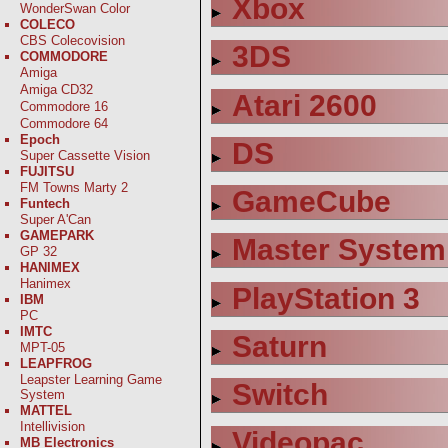
Xbox
WonderSwan Color
COLECO
CBS Colecovision
3DS
COMMODORE
Amiga
Amiga CD32
Atari 2600
Commodore 16
Commodore 64
Epoch
DS
Super Cassette Vision
FUJITSU
FM Towns Marty 2
GameCube
Funtech
Super A'Can
GAMEPARK
Master System
GP 32
HANIMEX
Hanimex
PlayStation 3
IBM
PC
IMTC
Saturn
MPT-05
LEAPFROG
Leapster Learning Game
Switch
System
MATTEL
Intellivision
Videopac
MB Electronics