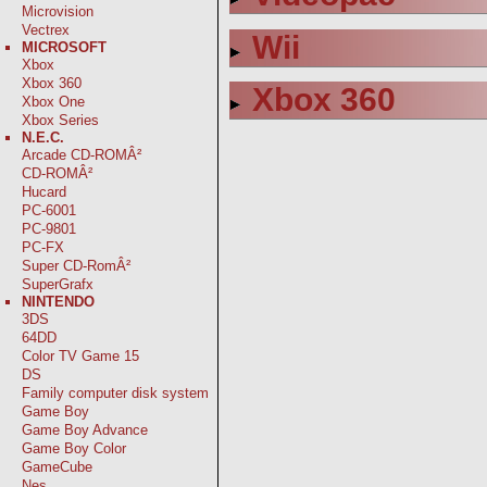
Microvision
Vectrex
Wii
MICROSOFT
Xbox
Xbox 360
Xbox 360
Xbox One
Xbox Series
N.E.C.
Arcade CD-ROMÂ²
CD-ROMÂ²
Hucard
PC-6001
PC-9801
PC-FX
Super CD-RomÂ²
SuperGrafx
NINTENDO
3DS
64DD
Color TV Game 15
DS
Family computer disk system
Game Boy
Game Boy Advance
Game Boy Color
GameCube
Nes