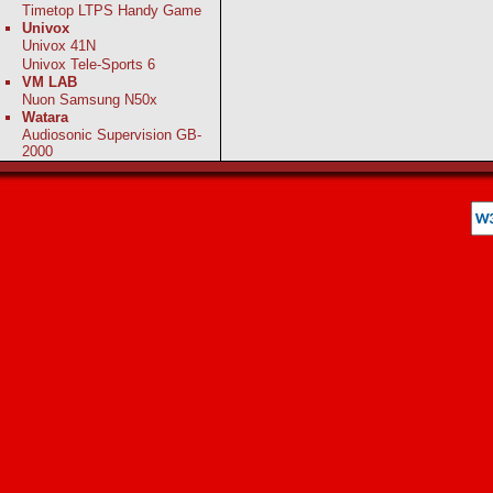
Timetop LTPS Handy Game
Univox
Univox 41N
Univox Tele-Sports 6
VM LAB
Nuon Samsung N50x
Watara
Audiosonic Supervision GB-
2000