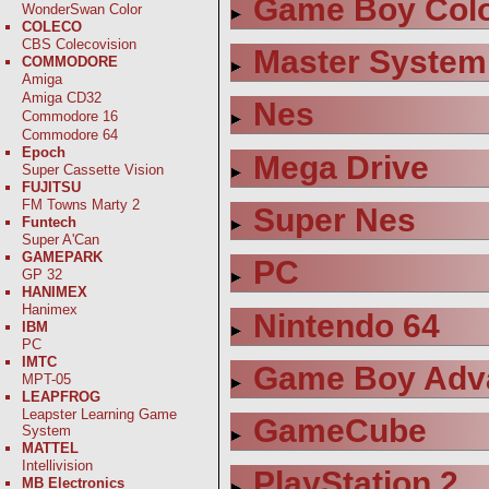
Game Boy Col
WonderSwan Color
COLECO
CBS Colecovision
Master System
COMMODORE
Amiga
Amiga CD32
Nes
Commodore 16
Commodore 64
Epoch
Mega Drive
Super Cassette Vision
FUJITSU
FM Towns Marty 2
Super Nes
Funtech
Super A'Can
GAMEPARK
PC
GP 32
HANIMEX
Hanimex
Nintendo 64
IBM
PC
IMTC
Game Boy Adv
MPT-05
LEAPFROG
Leapster Learning Game
GameCube
System
MATTEL
Intellivision
PlayStation 2
MB Electronics