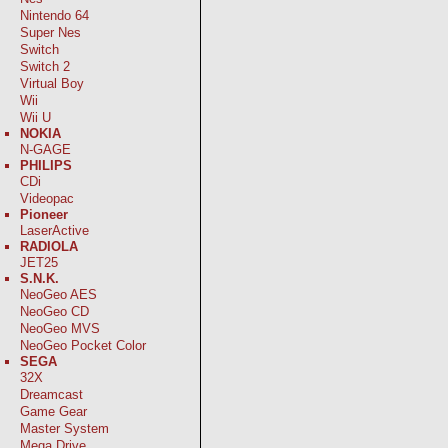
Nintendo 64
Super Nes
Switch
Switch 2
Virtual Boy
Wii
Wii U
NOKIA
N-GAGE
PHILIPS
CDi
Videopac
Pioneer
LaserActive
RADIOLA
JET25
S.N.K.
NeoGeo AES
NeoGeo CD
NeoGeo MVS
NeoGeo Pocket Color
SEGA
32X
Dreamcast
Game Gear
Master System
Mega Drive