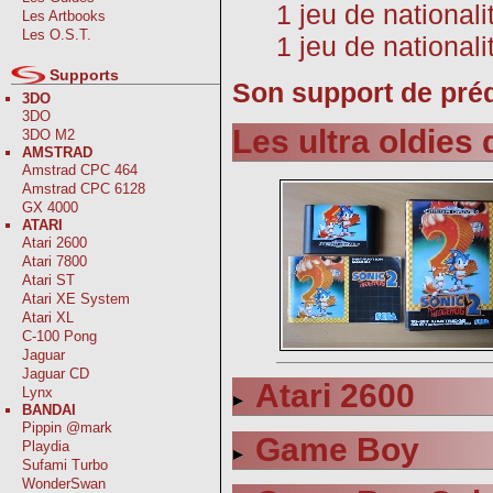
1 jeu de national
Les Artbooks
Les O.S.T.
1 jeu de nationali
Supports
Son support de prédi
3DO
3DO
Les ultra oldie
3DO M2
AMSTRAD
Amstrad CPC 464
Amstrad CPC 6128
GX 4000
ATARI
Atari 2600
Atari 7800
Atari ST
Atari XE System
Atari XL
C-100 Pong
Jaguar
Jaguar CD
Atari 2600
Lynx
BANDAI
Pippin @mark
Game Boy
Playdia
Sufami Turbo
WonderSwan