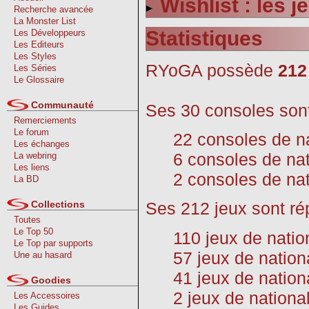
Wishlist : les 
Recherche avancée
La Monster List
Statistiques
Les Développeurs
Les Editeurs
Les Styles
RYoGA possède
212
Les Séries
Le Glossaire
Communauté
Ses 30 consoles sont
Remerciements
Le forum
22 consoles de n
Les échanges
6 consoles de nat
La webring
Les liens
2 consoles de nat
La BD
Collections
Ses 212 jeux sont rép
Toutes
Le Top 50
110 jeux de natio
Le Top par supports
57 jeux de natio
Une au hasard
41 jeux de nation
Goodies
2 jeux de nationa
Les Accessoires
Les Guides