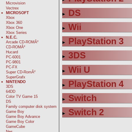
Microvision
Vectrex
DS
MICROSOFT
Xbox
Xbox 360
Wii
Xbox One
Xbox Series
N.E.C.
PlayStation 3
Arcade CD-ROMÂ²
CD-ROMÂ²
Hucard
3DS
PC-6001
PC-9801
Wii U
PC-FX
Super CD-RomÂ²
SuperGrafx
PlayStation 4
NINTENDO
3DS
64DD
Switch
Color TV Game 15
DS
Family computer disk system
Switch 2
Game Boy
Game Boy Advance
Game Boy Color
GameCube
Nes