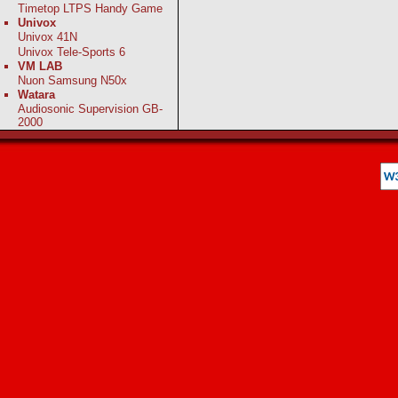
Timetop LTPS Handy Game
Univox
Univox 41N
Univox Tele-Sports 6
VM LAB
Nuon Samsung N50x
Watara
Audiosonic Supervision GB-
2000