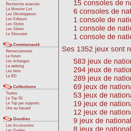
15 consoles de na
Recherche avancée
La Monster List
6 consoles de nat
Les Développeurs
1 console de nat
Les Editeurs
Les Styles
1 console de nati
Les Séries
Le Glossaire
1 console de nati
Communauté
Ses 1352 jeux sont ré
Remerciements
Le forum
583 jeux de natio
Les échanges
La webring
294 jeux de nati
Les liens
La BD
289 jeux de natio
69 jeux de nation
Collections
Toutes
53 jeux de nation
Le Top 50
19 jeux de nation
Le Top par supports
Une au hasard
12 jeux de nation
Goodies
9 jeux de nation
Les Accessoires
8 jeux de nationa
Les Guides