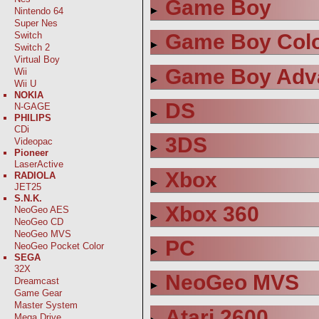
Game Boy
Nintendo 64
Super Nes
Switch
Game Boy Col
Switch 2
Virtual Boy
Game Boy Adv
Wii
Wii U
NOKIA
DS
N-GAGE
PHILIPS
CDi
3DS
Videopac
Pioneer
LaserActive
Xbox
RADIOLA
JET25
S.N.K.
Xbox 360
NeoGeo AES
NeoGeo CD
NeoGeo MVS
PC
NeoGeo Pocket Color
SEGA
32X
NeoGeo MVS
Dreamcast
Game Gear
Master System
Atari 2600
Mega Drive