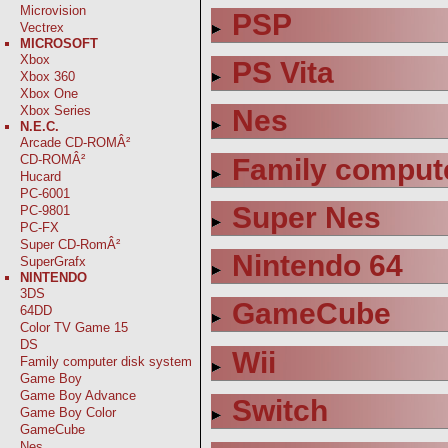
Microvision
PSP
Vectrex
MICROSOFT
Xbox
PS Vita
Xbox 360
Xbox One
Xbox Series
Nes
N.E.C.
Arcade CD-ROMÂ²
CD-ROMÂ²
Family comput
Hucard
PC-6001
Super Nes
PC-9801
PC-FX
Super CD-RomÂ²
Nintendo 64
SuperGrafx
NINTENDO
3DS
GameCube
64DD
Color TV Game 15
DS
Wii
Family computer disk system
Game Boy
Game Boy Advance
Switch
Game Boy Color
GameCube
Nes