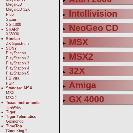
Mega-CD
Mega-CD 32X
Intellivision
Pico
Saturn
SG-1000
NeoGeo CD
SHARP
X68030
Sinclair
MSX
ZX Spectrum
SONY
PlayStation
MSX2
PlayStation 2
PlayStation 3
32X
PlayStation 4
PlayStation 5
PS Vita
Amiga
PSP
Standard MSX
MSX
GX 4000
MSX2
Texas Instruments
TI-99/4A
Tiger
Tiger Telematics
Gizmondo
TimeTop
GameKing 2