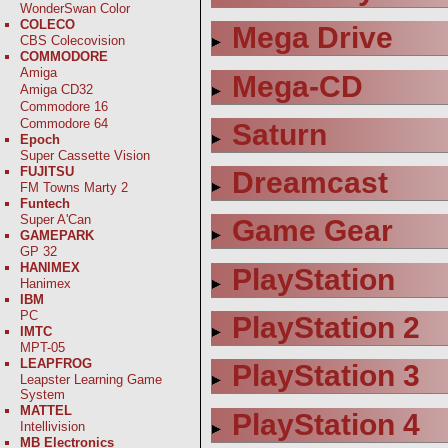
WonderSwan Color
COLECO
Mega Drive
CBS Colecovision
COMMODORE
Amiga
Mega-CD
Amiga CD32
Commodore 16
Commodore 64
Saturn
Epoch
Super Cassette Vision
FUJITSU
Dreamcast
FM Towns Marty 2
Funtech
Super A'Can
Game Gear
GAMEPARK
GP 32
HANIMEX
PlayStation
Hanimex
IBM
PC
PlayStation 2
IMTC
MPT-05
LEAPFROG
PlayStation 3
Leapster Learning Game
System
MATTEL
PlayStation 4
Intellivision
MB Electronics