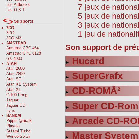
Les Artbooks
7 jeux de national
Les O.S.T.
5 jeux de national
Supports
3 jeux de nationa
3DO
1 jeu de nationa
3DO
3DO M2
AMSTRAD
Son support de prédi
Amstrad CPC 464
Amstrad CPC 6128
Hucard
GX 4000
ATARI
Atari 2600
SuperGrafx
Atari 7800
Atari ST
Atari XE System
CD-ROMÂ²
Atari XL
C-100 Pong
Jaguar
Super CD-Rom
Jaguar CD
Lynx
BANDAI
Arcade CD-RO
Pippin @mark
Playdia
Sufami Turbo
Master System
WonderSwan