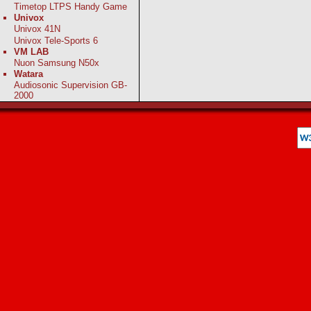
Timetop LTPS Handy Game
Univox
Univox 41N
Univox Tele-Sports 6
VM LAB
Nuon Samsung N50x
Watara
Audiosonic Supervision GB-
2000