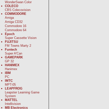
WonderSwan Color
COLECO
CBS Colecovision
COMMODORE
Amiga
Amiga CD32
Commodore 16
Commodore 64
Epoch
Super Cassette Vision
FUJITSU
FM Towns Marty 2
Funtech
Super A'Can
GAMEPARK
GP 32
HANIMEX
Hanimex
IBM
PC
IMTC
MPT-05
LEAPFROG
Leapster Learning Game
System
MATTEL
Intellivision
MB Electronics