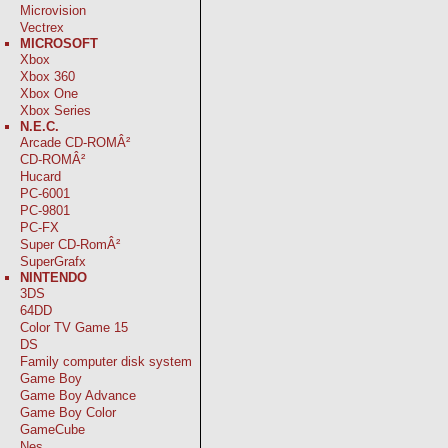
Microvision
Vectrex
MICROSOFT
Xbox
Xbox 360
Xbox One
Xbox Series
N.E.C.
Arcade CD-ROMÂ²
CD-ROMÂ²
Hucard
PC-6001
PC-9801
PC-FX
Super CD-RomÂ²
SuperGrafx
NINTENDO
3DS
64DD
Color TV Game 15
DS
Family computer disk system
Game Boy
Game Boy Advance
Game Boy Color
GameCube
Nes