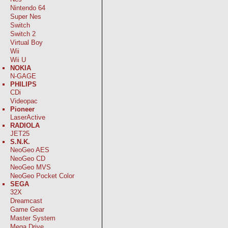
Nintendo 64
Super Nes
Switch
Switch 2
Virtual Boy
Wii
Wii U
NOKIA
N-GAGE
PHILIPS
CDi
Videopac
Pioneer
LaserActive
RADIOLA
JET25
S.N.K.
NeoGeo AES
NeoGeo CD
NeoGeo MVS
NeoGeo Pocket Color
SEGA
32X
Dreamcast
Game Gear
Master System
Mega Drive