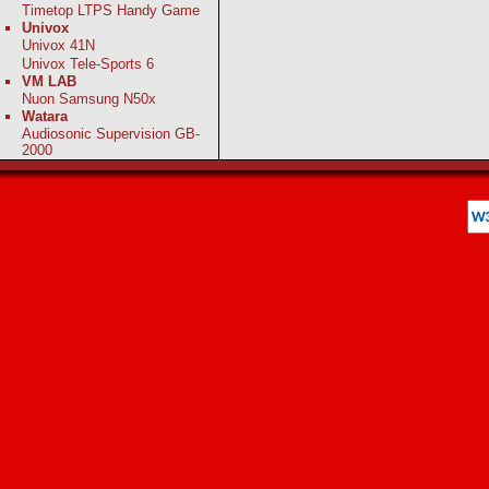
Timetop LTPS Handy Game
Univox
Univox 41N
Univox Tele-Sports 6
VM LAB
Nuon Samsung N50x
Watara
Audiosonic Supervision GB-
2000