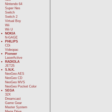
Nintendo 64
Super Nes
Switch
Switch 2
Virtual Boy
Wii
Wii U
NOKIA
N-GAGE
PHILIPS
CDi
Videopac
Pioneer
LaserActive
RADIOLA
JET25
S.N.K.
NeoGeo AES
NeoGeo CD
NeoGeo MVS
NeoGeo Pocket Color
SEGA
32X
Dreamcast
Game Gear
Master System
Mega Drive