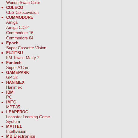
WonderSwan Color
COLECO
CBS Colecovision
COMMODORE
Amiga
Amiga CD32
Commodore 16
Commodore 64
Epoch
Super Cassette Vision
FUJITSU
FM Towns Marty 2
Funtech
Super A'Can
GAMEPARK
GP 32
HANIMEX
Hanimex
IBM
PC
IMTC
MPT-05
LEAPFROG
Leapster Learning Game
System
MATTEL
Intellivision
MB Electronics