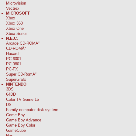
Microvision
Vectrex
MICROSOFT
Xbox
Xbox 360
Xbox One
Xbox Series
N.E.C.
Arcade CD-ROMÂ²
CD-ROMÂ²
Hucard
PC-6001
PC-9801
PC-FX
Super CD-RomÂ²
SuperGrafx
NINTENDO
3DS
64DD
Color TV Game 15
DS
Family computer disk system
Game Boy
Game Boy Advance
Game Boy Color
GameCube
Nes