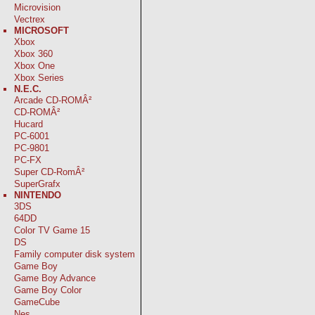
Microvision
Vectrex
MICROSOFT
Xbox
Xbox 360
Xbox One
Xbox Series
N.E.C.
Arcade CD-ROMÂ²
CD-ROMÂ²
Hucard
PC-6001
PC-9801
PC-FX
Super CD-RomÂ²
SuperGrafx
NINTENDO
3DS
64DD
Color TV Game 15
DS
Family computer disk system
Game Boy
Game Boy Advance
Game Boy Color
GameCube
Nes