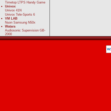
Timetop LTPS Handy Game
Univox
Univox 41N
Univox Tele-Sports 6
VM LAB
Nuon Samsung N50x
Watara
Audiosonic Supervision GB-
2000