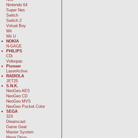
Nintendo 64
Super Nes
Switch
Switch 2
Virtual Boy
Wii
Wii U
NOKIA
N-GAGE
PHILIPS
CDi
Videopac
Pioneer
LaserActive
RADIOLA
JET25
S.N.K.
NeoGeo AES
NeoGeo CD
NeoGeo MVS
NeoGeo Pocket Color
SEGA
32X
Dreamcast
Game Gear
Master System
Mega Drive