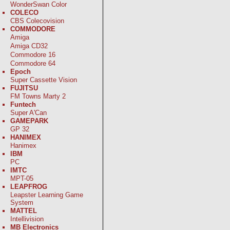
WonderSwan Color
COLECO
CBS Colecovision
COMMODORE
Amiga
Amiga CD32
Commodore 16
Commodore 64
Epoch
Super Cassette Vision
FUJITSU
FM Towns Marty 2
Funtech
Super A'Can
GAMEPARK
GP 32
HANIMEX
Hanimex
IBM
PC
IMTC
MPT-05
LEAPFROG
Leapster Learning Game
System
MATTEL
Intellivision
MB Electronics