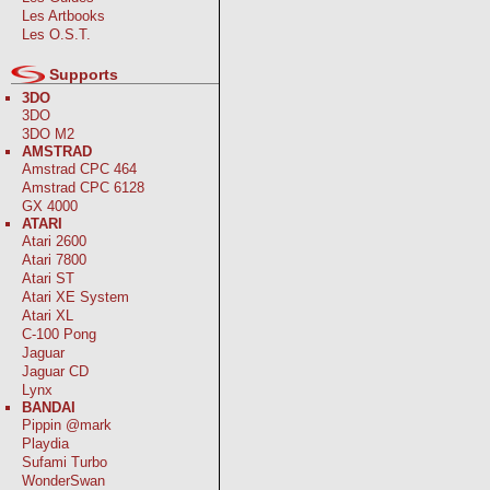
Les Artbooks
Les O.S.T.
Supports
3DO
3DO
3DO M2
AMSTRAD
Amstrad CPC 464
Amstrad CPC 6128
GX 4000
ATARI
Atari 2600
Atari 7800
Atari ST
Atari XE System
Atari XL
C-100 Pong
Jaguar
Jaguar CD
Lynx
BANDAI
Pippin @mark
Playdia
Sufami Turbo
WonderSwan