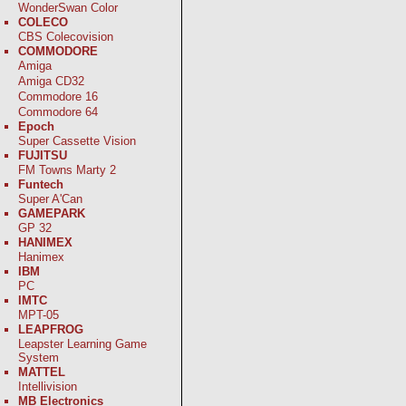
WonderSwan Color
COLECO
CBS Colecovision
COMMODORE
Amiga
Amiga CD32
Commodore 16
Commodore 64
Epoch
Super Cassette Vision
FUJITSU
FM Towns Marty 2
Funtech
Super A'Can
GAMEPARK
GP 32
HANIMEX
Hanimex
IBM
PC
IMTC
MPT-05
LEAPFROG
Leapster Learning Game
System
MATTEL
Intellivision
MB Electronics