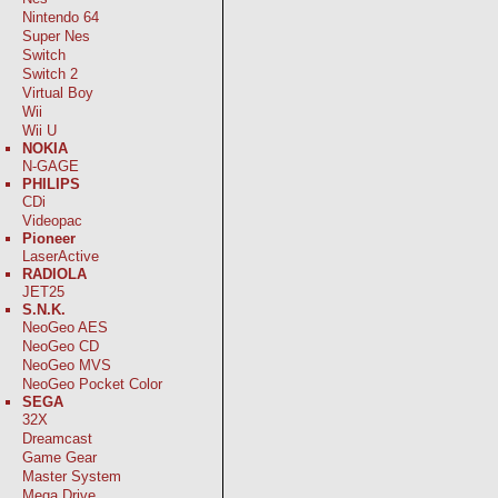
Nintendo 64
Super Nes
Switch
Switch 2
Virtual Boy
Wii
Wii U
NOKIA
N-GAGE
PHILIPS
CDi
Videopac
Pioneer
LaserActive
RADIOLA
JET25
S.N.K.
NeoGeo AES
NeoGeo CD
NeoGeo MVS
NeoGeo Pocket Color
SEGA
32X
Dreamcast
Game Gear
Master System
Mega Drive