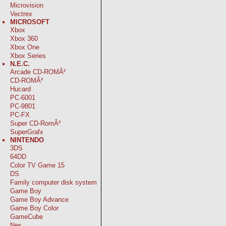
Microvision
Vectrex
MICROSOFT
Xbox
Xbox 360
Xbox One
Xbox Series
N.E.C.
Arcade CD-ROMÂ²
CD-ROMÂ²
Hucard
PC-6001
PC-9801
PC-FX
Super CD-RomÂ²
SuperGrafx
NINTENDO
3DS
64DD
Color TV Game 15
DS
Family computer disk system
Game Boy
Game Boy Advance
Game Boy Color
GameCube
Nes