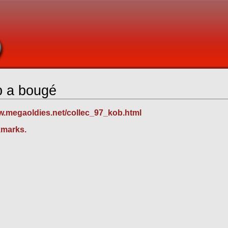
b a bougé
ww.megaoldies.net/collec_97_kob.html
kmarks.