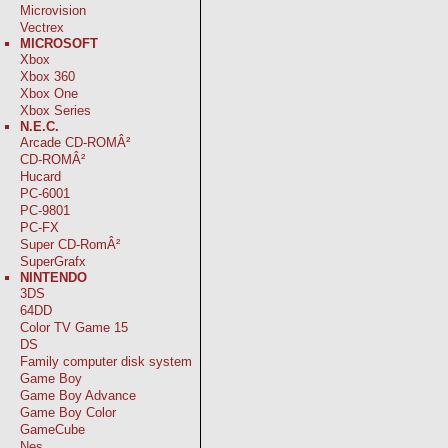
Microvision
Vectrex
MICROSOFT
Xbox
Xbox 360
Xbox One
Xbox Series
N.E.C.
Arcade CD-ROMÂ²
CD-ROMÂ²
Hucard
PC-6001
PC-9801
PC-FX
Super CD-RomÂ²
SuperGrafx
NINTENDO
3DS
64DD
Color TV Game 15
DS
Family computer disk system
Game Boy
Game Boy Advance
Game Boy Color
GameCube
Nes