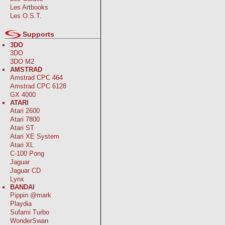
Les Artbooks
Les O.S.T.
Supports
3DO
3DO
3DO M2
AMSTRAD
Amstrad CPC 464
Amstrad CPC 6128
GX 4000
ATARI
Atari 2600
Atari 7800
Atari ST
Atari XE System
Atari XL
C-100 Pong
Jaguar
Jaguar CD
Lynx
BANDAI
Pippin @mark
Playdia
Sufami Turbo
WonderSwan