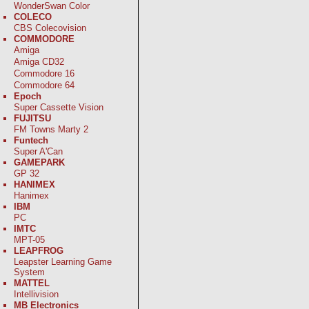
WonderSwan Color
COLECO
CBS Colecovision
COMMODORE
Amiga
Amiga CD32
Commodore 16
Commodore 64
Epoch
Super Cassette Vision
FUJITSU
FM Towns Marty 2
Funtech
Super A'Can
GAMEPARK
GP 32
HANIMEX
Hanimex
IBM
PC
IMTC
MPT-05
LEAPFROG
Leapster Learning Game
System
MATTEL
Intellivision
MB Electronics