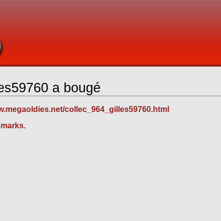
lles59760 a bougé
w.megaoldies.net/collec_964_gilles59760.html
kmarks.