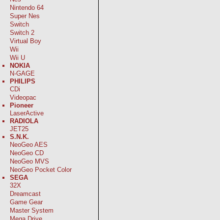
Nintendo 64
Super Nes
Switch
Switch 2
Virtual Boy
Wii
Wii U
NOKIA
N-GAGE
PHILIPS
CDi
Videopac
Pioneer
LaserActive
RADIOLA
JET25
S.N.K.
NeoGeo AES
NeoGeo CD
NeoGeo MVS
NeoGeo Pocket Color
SEGA
32X
Dreamcast
Game Gear
Master System
Mega Drive