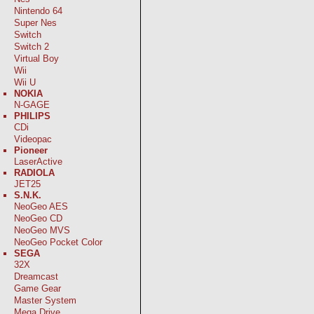
Nintendo 64
Super Nes
Switch
Switch 2
Virtual Boy
Wii
Wii U
NOKIA
N-GAGE
PHILIPS
CDi
Videopac
Pioneer
LaserActive
RADIOLA
JET25
S.N.K.
NeoGeo AES
NeoGeo CD
NeoGeo MVS
NeoGeo Pocket Color
SEGA
32X
Dreamcast
Game Gear
Master System
Mega Drive