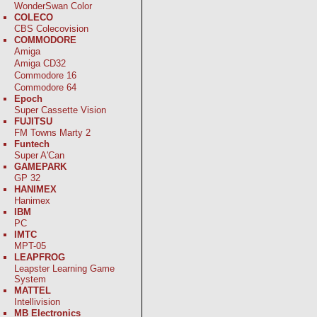
WonderSwan Color
COLECO
CBS Colecovision
COMMODORE
Amiga
Amiga CD32
Commodore 16
Commodore 64
Epoch
Super Cassette Vision
FUJITSU
FM Towns Marty 2
Funtech
Super A'Can
GAMEPARK
GP 32
HANIMEX
Hanimex
IBM
PC
IMTC
MPT-05
LEAPFROG
Leapster Learning Game
System
MATTEL
Intellivision
MB Electronics