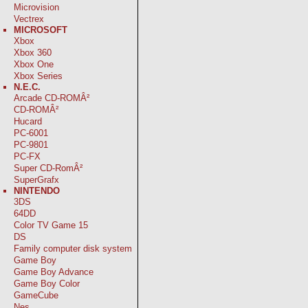
Microvision
Vectrex
MICROSOFT
Xbox
Xbox 360
Xbox One
Xbox Series
N.E.C.
Arcade CD-ROMÂ²
CD-ROMÂ²
Hucard
PC-6001
PC-9801
PC-FX
Super CD-RomÂ²
SuperGrafx
NINTENDO
3DS
64DD
Color TV Game 15
DS
Family computer disk system
Game Boy
Game Boy Advance
Game Boy Color
GameCube
Nes