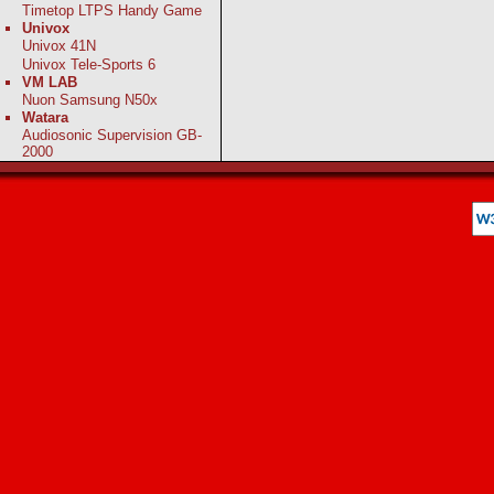
Timetop LTPS Handy Game
Univox
Univox 41N
Univox Tele-Sports 6
VM LAB
Nuon Samsung N50x
Watara
Audiosonic Supervision GB-
2000