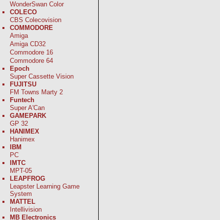
WonderSwan Color
COLECO
CBS Colecovision
COMMODORE
Amiga
Amiga CD32
Commodore 16
Commodore 64
Epoch
Super Cassette Vision
FUJITSU
FM Towns Marty 2
Funtech
Super A'Can
GAMEPARK
GP 32
HANIMEX
Hanimex
IBM
PC
IMTC
MPT-05
LEAPFROG
Leapster Learning Game
System
MATTEL
Intellivision
MB Electronics