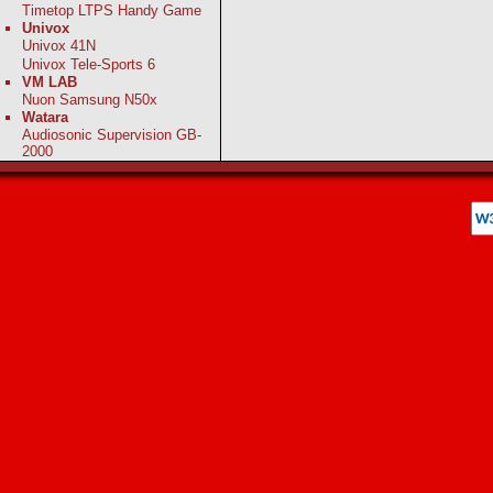
Timetop LTPS Handy Game
Univox
Univox 41N
Univox Tele-Sports 6
VM LAB
Nuon Samsung N50x
Watara
Audiosonic Supervision GB-
2000