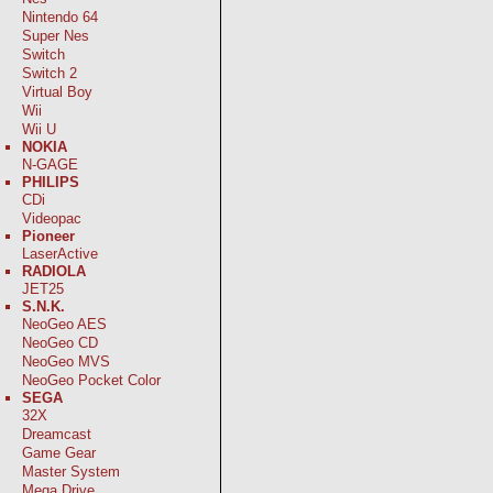
Nintendo 64
Super Nes
Switch
Switch 2
Virtual Boy
Wii
Wii U
NOKIA
N-GAGE
PHILIPS
CDi
Videopac
Pioneer
LaserActive
RADIOLA
JET25
S.N.K.
NeoGeo AES
NeoGeo CD
NeoGeo MVS
NeoGeo Pocket Color
SEGA
32X
Dreamcast
Game Gear
Master System
Mega Drive