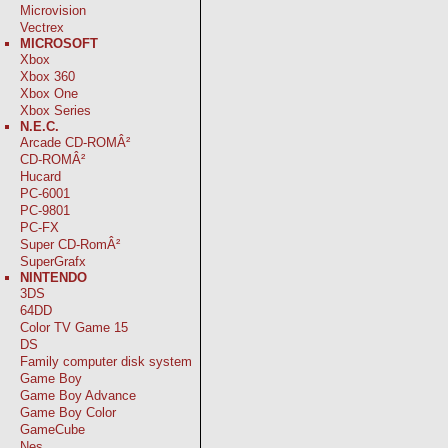
Microvision
Vectrex
MICROSOFT
Xbox
Xbox 360
Xbox One
Xbox Series
N.E.C.
Arcade CD-ROMÂ²
CD-ROMÂ²
Hucard
PC-6001
PC-9801
PC-FX
Super CD-RomÂ²
SuperGrafx
NINTENDO
3DS
64DD
Color TV Game 15
DS
Family computer disk system
Game Boy
Game Boy Advance
Game Boy Color
GameCube
Nes