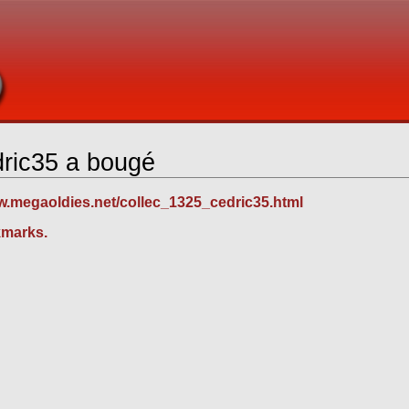
dric35 a bougé
ww.megaoldies.net/collec_1325_cedric35.html
kmarks.