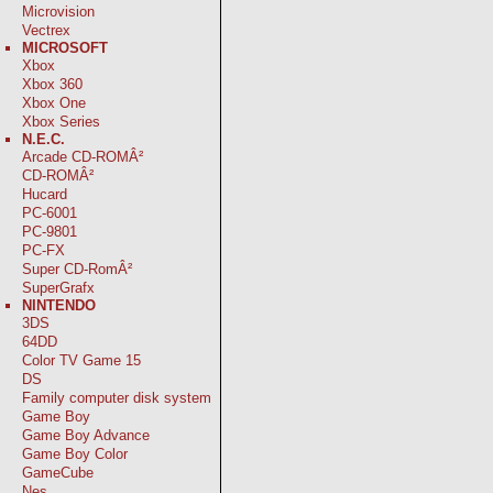
Microvision
Vectrex
MICROSOFT
Xbox
Xbox 360
Xbox One
Xbox Series
N.E.C.
Arcade CD-ROMÂ²
CD-ROMÂ²
Hucard
PC-6001
PC-9801
PC-FX
Super CD-RomÂ²
SuperGrafx
NINTENDO
3DS
64DD
Color TV Game 15
DS
Family computer disk system
Game Boy
Game Boy Advance
Game Boy Color
GameCube
Nes