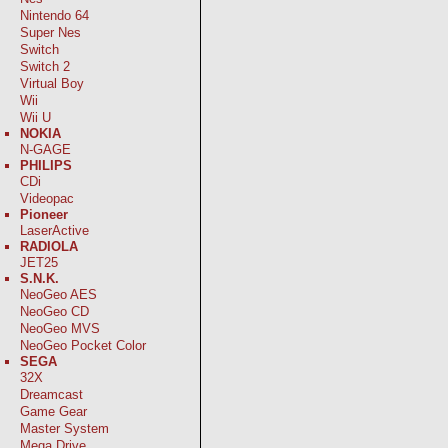
Nintendo 64
Super Nes
Switch
Switch 2
Virtual Boy
Wii
Wii U
NOKIA
N-GAGE
PHILIPS
CDi
Videopac
Pioneer
LaserActive
RADIOLA
JET25
S.N.K.
NeoGeo AES
NeoGeo CD
NeoGeo MVS
NeoGeo Pocket Color
SEGA
32X
Dreamcast
Game Gear
Master System
Mega Drive