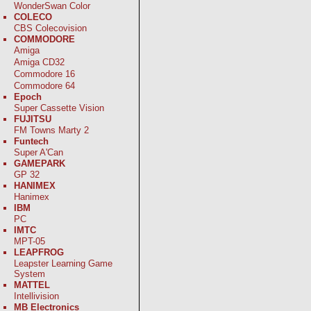
WonderSwan Color
COLECO
CBS Colecovision
COMMODORE
Amiga
Amiga CD32
Commodore 16
Commodore 64
Epoch
Super Cassette Vision
FUJITSU
FM Towns Marty 2
Funtech
Super A'Can
GAMEPARK
GP 32
HANIMEX
Hanimex
IBM
PC
IMTC
MPT-05
LEAPFROG
Leapster Learning Game
System
MATTEL
Intellivision
MB Electronics