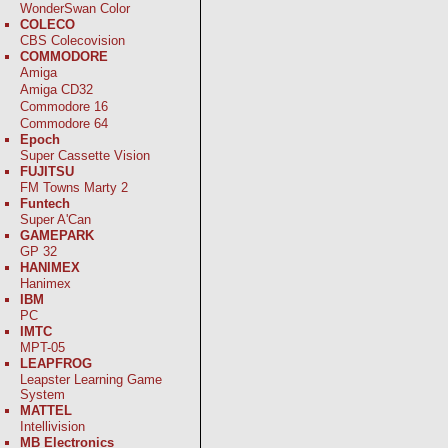
WonderSwan Color
COLECO
CBS Colecovision
COMMODORE
Amiga
Amiga CD32
Commodore 16
Commodore 64
Epoch
Super Cassette Vision
FUJITSU
FM Towns Marty 2
Funtech
Super A'Can
GAMEPARK
GP 32
HANIMEX
Hanimex
IBM
PC
IMTC
MPT-05
LEAPFROG
Leapster Learning Game
System
MATTEL
Intellivision
MB Electronics