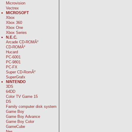
Microvision
Vectrex
MICROSOFT
Xbox
Xbox 360
Xbox One
Xbox Series
N.E.C.
Arcade CD-ROMÂ²
CD-ROMÂ²
Hucard
PC-6001
PC-9801
PC-FX
Super CD-RomÂ²
SuperGrafx
NINTENDO
3DS
64DD
Color TV Game 15
DS
Family computer disk system
Game Boy
Game Boy Advance
Game Boy Color
GameCube
Nes