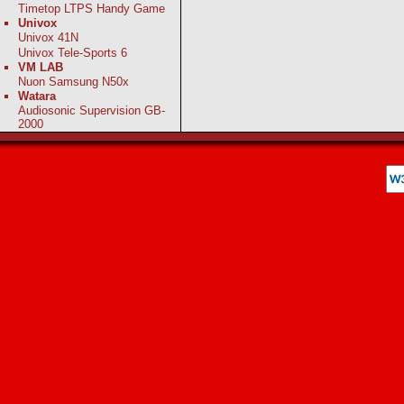
Timetop LTPS Handy Game
Univox
Univox 41N
Univox Tele-Sports 6
VM LAB
Nuon Samsung N50x
Watara
Audiosonic Supervision GB-
2000