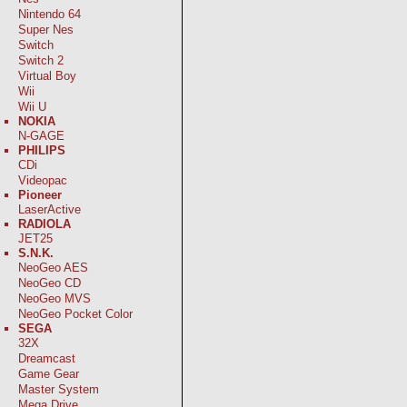
Nintendo 64
Super Nes
Switch
Switch 2
Virtual Boy
Wii
Wii U
NOKIA
N-GAGE
PHILIPS
CDi
Videopac
Pioneer
LaserActive
RADIOLA
JET25
S.N.K.
NeoGeo AES
NeoGeo CD
NeoGeo MVS
NeoGeo Pocket Color
SEGA
32X
Dreamcast
Game Gear
Master System
Mega Drive