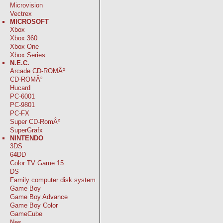
Microvision
Vectrex
MICROSOFT
Xbox
Xbox 360
Xbox One
Xbox Series
N.E.C.
Arcade CD-ROMÂ²
CD-ROMÂ²
Hucard
PC-6001
PC-9801
PC-FX
Super CD-RomÂ²
SuperGrafx
NINTENDO
3DS
64DD
Color TV Game 15
DS
Family computer disk system
Game Boy
Game Boy Advance
Game Boy Color
GameCube
Nes