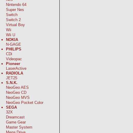
Nintendo 64
Super Nes
Switch
Switch 2
Virtual Boy
Wii
Wii U
NOKIA
N-GAGE
PHILIPS
CDi
Videopac
Pioneer
LaserActive
RADIOLA
JET25
S.N.K.
NeoGeo AES
NeoGeo CD
NeoGeo MVS
NeoGeo Pocket Color
SEGA
32X
Dreamcast
Game Gear
Master System
Mega Drive