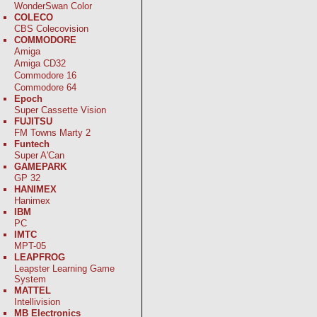
WonderSwan Color
COLECO
CBS Colecovision
COMMODORE
Amiga
Amiga CD32
Commodore 16
Commodore 64
Epoch
Super Cassette Vision
FUJITSU
FM Towns Marty 2
Funtech
Super A'Can
GAMEPARK
GP 32
HANIMEX
Hanimex
IBM
PC
IMTC
MPT-05
LEAPFROG
Leapster Learning Game
System
MATTEL
Intellivision
MB Electronics