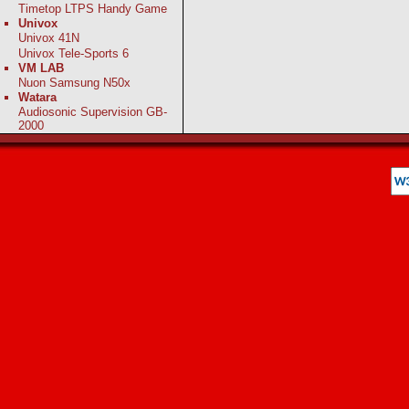
Timetop LTPS Handy Game
Univox
Univox 41N
Univox Tele-Sports 6
VM LAB
Nuon Samsung N50x
Watara
Audiosonic Supervision GB-
2000