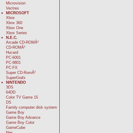
Microvision
Vectrex
MICROSOFT
Xbox
Xbox 360
Xbox One
Xbox Series
N.E.C.
Arcade CD-ROMÂ²
CD-ROMÂ²
Hucard
PC-6001
PC-9801
PC-FX
Super CD-RomÂ²
SuperGrafx
NINTENDO
3DS
64DD
Color TV Game 15
DS
Family computer disk system
Game Boy
Game Boy Advance
Game Boy Color
GameCube
Nes