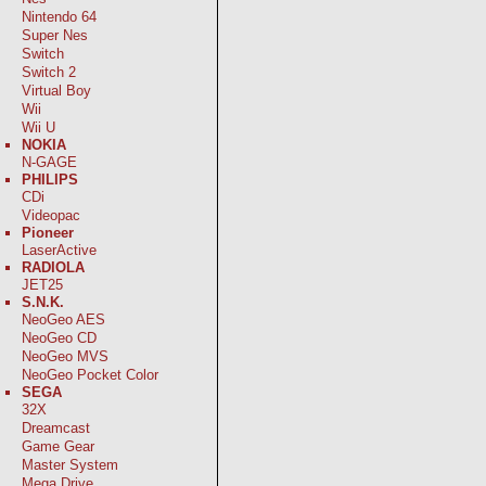
Nintendo 64
Super Nes
Switch
Switch 2
Virtual Boy
Wii
Wii U
NOKIA
N-GAGE
PHILIPS
CDi
Videopac
Pioneer
LaserActive
RADIOLA
JET25
S.N.K.
NeoGeo AES
NeoGeo CD
NeoGeo MVS
NeoGeo Pocket Color
SEGA
32X
Dreamcast
Game Gear
Master System
Mega Drive