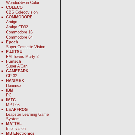
WonderSwan Color
COLECO
CBS Colecovision
COMMODORE
Amiga
Amiga CD32
Commodore 16
Commodore 64
Epoch
Super Cassette Vision
FUJITSU
FM Towns Marty 2
Funtech
Super A'Can
GAMEPARK
GP 32
HANIMEX
Hanimex
IBM
PC
IMTC
MPT-05
LEAPFROG
Leapster Learning Game
System
MATTEL
Intellivision
MB Electronics