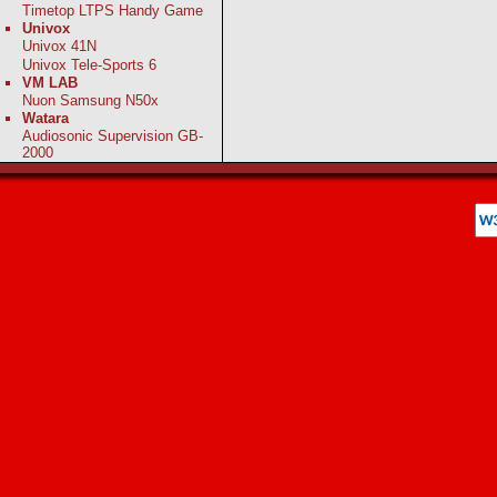
Timetop LTPS Handy Game
Univox
Univox 41N
Univox Tele-Sports 6
VM LAB
Nuon Samsung N50x
Watara
Audiosonic Supervision GB-
2000