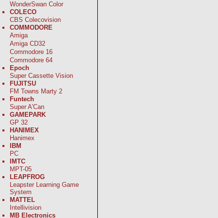
WonderSwan Color
COLECO
CBS Colecovision
COMMODORE
Amiga
Amiga CD32
Commodore 16
Commodore 64
Epoch
Super Cassette Vision
FUJITSU
FM Towns Marty 2
Funtech
Super A'Can
GAMEPARK
GP 32
HANIMEX
Hanimex
IBM
PC
IMTC
MPT-05
LEAPFROG
Leapster Learning Game
System
MATTEL
Intellivision
MB Electronics