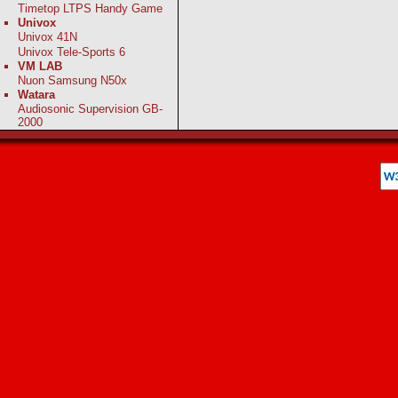
Timetop LTPS Handy Game
Univox
Univox 41N
Univox Tele-Sports 6
VM LAB
Nuon Samsung N50x
Watara
Audiosonic Supervision GB-
2000