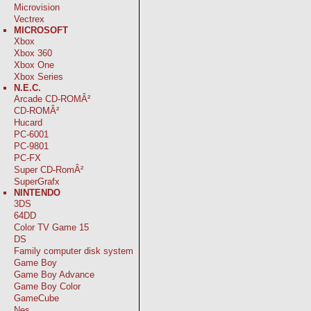
Microvision
Vectrex
MICROSOFT
Xbox
Xbox 360
Xbox One
Xbox Series
N.E.C.
Arcade CD-ROMÂ²
CD-ROMÂ²
Hucard
PC-6001
PC-9801
PC-FX
Super CD-RomÂ²
SuperGrafx
NINTENDO
3DS
64DD
Color TV Game 15
DS
Family computer disk system
Game Boy
Game Boy Advance
Game Boy Color
GameCube
Nes