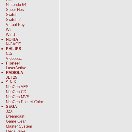
Nintendo 64
Super Nes
Switch
Switch 2
Virtual Boy
Wii
Wii U
NOKIA
N-GAGE
PHILIPS
CDi
Videopac
Pioneer
LaserActive
RADIOLA
JET25
S.N.K.
NeoGeo AES
NeoGeo CD
NeoGeo MVS
NeoGeo Pocket Color
SEGA
32X
Dreamcast
Game Gear
Master System
Mega Drive