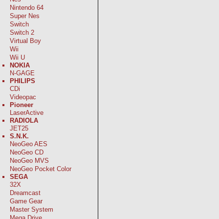
Nintendo 64
Super Nes
Switch
Switch 2
Virtual Boy
Wii
Wii U
NOKIA
N-GAGE
PHILIPS
CDi
Videopac
Pioneer
LaserActive
RADIOLA
JET25
S.N.K.
NeoGeo AES
NeoGeo CD
NeoGeo MVS
NeoGeo Pocket Color
SEGA
32X
Dreamcast
Game Gear
Master System
Mega Drive