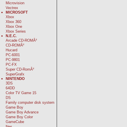
Microvision
Vectrex
MICROSOFT
Xbox
Xbox 360
Xbox One
Xbox Series
N.E.C.
Arcade CD-ROMÂ²
CD-ROMÂ²
Hucard
PC-6001
PC-9801
PC-FX
Super CD-RomÂ²
SuperGrafx
NINTENDO
3DS
64DD
Color TV Game 15
DS
Family computer disk system
Game Boy
Game Boy Advance
Game Boy Color
GameCube
Nes