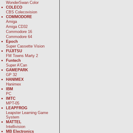
WonderSwan Color
COLECO
CBS Colecovision
COMMODORE
Amiga
Amiga CD32
Commodore 16
Commodore 64
Epoch
Super Cassette Vision
FUJITSU
FM Towns Marty 2
Funtech
Super A'Can
GAMEPARK
GP 32
HANIMEX
Hanimex
IBM
PC
IMTC
MPT-05
LEAPFROG
Leapster Learning Game
System
MATTEL
Intellivision
MB Electronics