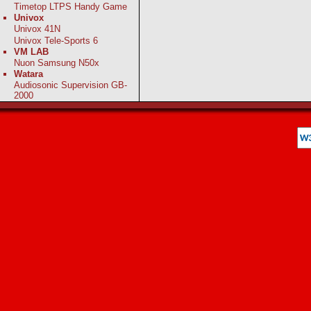
Timetop LTPS Handy Game
Univox
Univox 41N
Univox Tele-Sports 6
VM LAB
Nuon Samsung N50x
Watara
Audiosonic Supervision GB-
2000