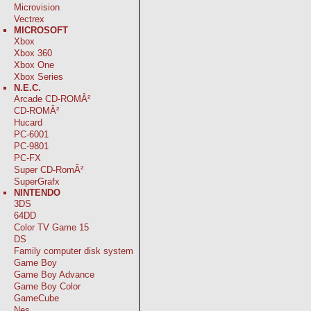
Microvision
Vectrex
MICROSOFT
Xbox
Xbox 360
Xbox One
Xbox Series
N.E.C.
Arcade CD-ROMÂ²
CD-ROMÂ²
Hucard
PC-6001
PC-9801
PC-FX
Super CD-RomÂ²
SuperGrafx
NINTENDO
3DS
64DD
Color TV Game 15
DS
Family computer disk system
Game Boy
Game Boy Advance
Game Boy Color
GameCube
Nes