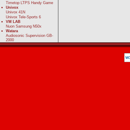
Timetop LTPS Handy Game
Univox
Univox 41N
Univox Tele-Sports 6
VM LAB
Nuon Samsung N50x
Watara
Audiosonic Supervision GB-
2000