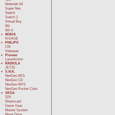
Nintendo 64
Super Nes
Switch
Switch 2
Virtual Boy
Wii
Wii U
NOKIA
N-GAGE
PHILIPS
CDi
Videopac
Pioneer
LaserActive
RADIOLA
JET25
S.N.K.
NeoGeo AES
NeoGeo CD
NeoGeo MVS
NeoGeo Pocket Color
SEGA
32X
Dreamcast
Game Gear
Master System
Mega Drive