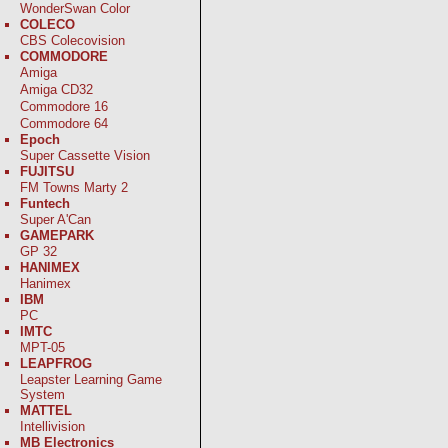
WonderSwan Color
COLECO
CBS Colecovision
COMMODORE
Amiga
Amiga CD32
Commodore 16
Commodore 64
Epoch
Super Cassette Vision
FUJITSU
FM Towns Marty 2
Funtech
Super A'Can
GAMEPARK
GP 32
HANIMEX
Hanimex
IBM
PC
IMTC
MPT-05
LEAPFROG
Leapster Learning Game
System
MATTEL
Intellivision
MB Electronics