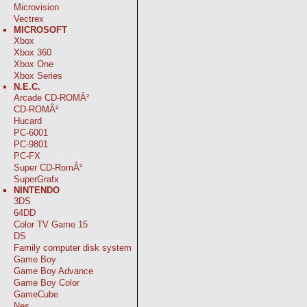
Microvision
Vectrex
MICROSOFT
Xbox
Xbox 360
Xbox One
Xbox Series
N.E.C.
Arcade CD-ROMÂ²
CD-ROMÂ²
Hucard
PC-6001
PC-9801
PC-FX
Super CD-RomÂ²
SuperGrafx
NINTENDO
3DS
64DD
Color TV Game 15
DS
Family computer disk system
Game Boy
Game Boy Advance
Game Boy Color
GameCube
Nes