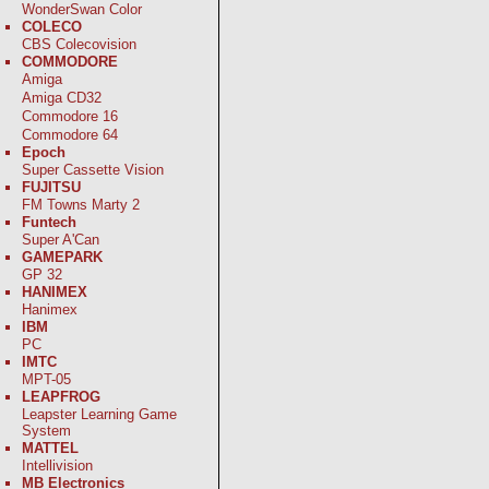
WonderSwan Color
COLECO
CBS Colecovision
COMMODORE
Amiga
Amiga CD32
Commodore 16
Commodore 64
Epoch
Super Cassette Vision
FUJITSU
FM Towns Marty 2
Funtech
Super A'Can
GAMEPARK
GP 32
HANIMEX
Hanimex
IBM
PC
IMTC
MPT-05
LEAPFROG
Leapster Learning Game
System
MATTEL
Intellivision
MB Electronics