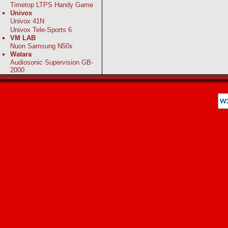
Timetop LTPS Handy Game
Univox
Univox 41N
Univox Tele-Sports 6
VM LAB
Nuon Samsung N50x
Watara
Audiosonic Supervision GB-
2000