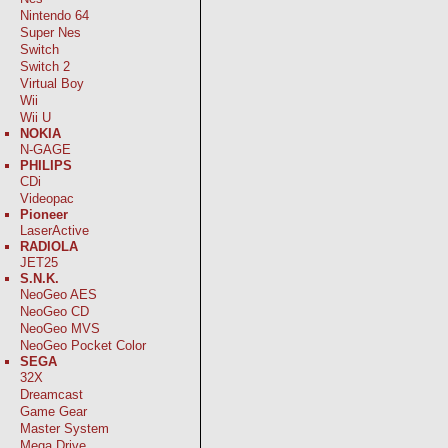
Nintendo 64
Super Nes
Switch
Switch 2
Virtual Boy
Wii
Wii U
NOKIA
N-GAGE
PHILIPS
CDi
Videopac
Pioneer
LaserActive
RADIOLA
JET25
S.N.K.
NeoGeo AES
NeoGeo CD
NeoGeo MVS
NeoGeo Pocket Color
SEGA
32X
Dreamcast
Game Gear
Master System
Mega Drive