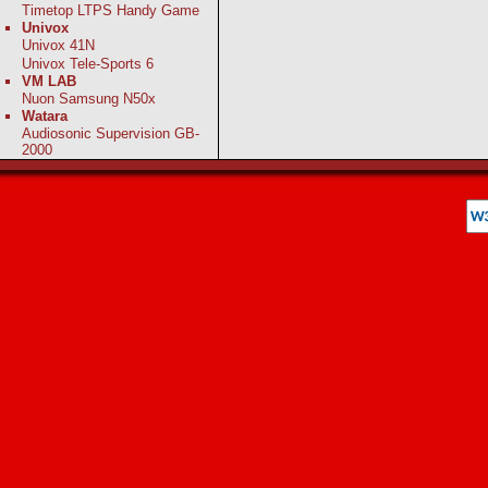
Timetop LTPS Handy Game
Univox
Univox 41N
Univox Tele-Sports 6
VM LAB
Nuon Samsung N50x
Watara
Audiosonic Supervision GB-
2000