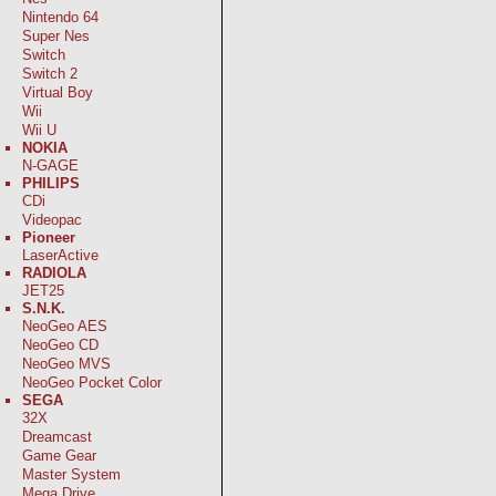
Nintendo 64
Super Nes
Switch
Switch 2
Virtual Boy
Wii
Wii U
NOKIA
N-GAGE
PHILIPS
CDi
Videopac
Pioneer
LaserActive
RADIOLA
JET25
S.N.K.
NeoGeo AES
NeoGeo CD
NeoGeo MVS
NeoGeo Pocket Color
SEGA
32X
Dreamcast
Game Gear
Master System
Mega Drive