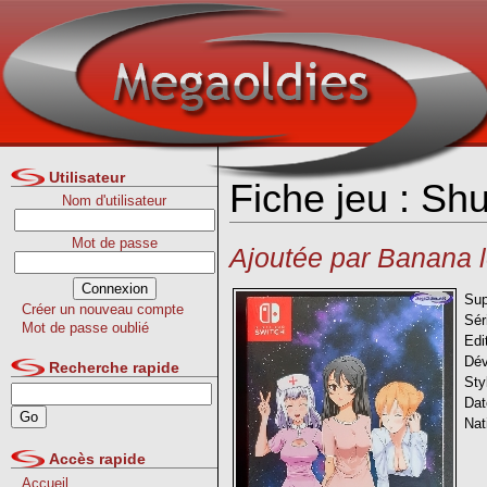
Utilisateur
Fiche jeu : Sh
Nom d'utilisateur
Mot de passe
Ajoutée par Banana l
Sup
Créer un nouveau compte
Sér
Mot de passe oublié
Edi
Dév
Recherche rapide
Sty
Dat
Nat
Accès rapide
Accueil