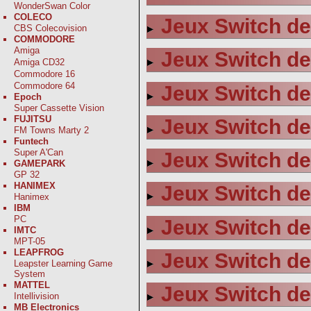
WonderSwan Color
COLECO
Jeux Switch de
CBS Colecovision
COMMODORE
Amiga
Jeux Switch de
Amiga CD32
Commodore 16
Commodore 64
Jeux Switch de
Epoch
Super Cassette Vision
FUJITSU
Jeux Switch de 
FM Towns Marty 2
Funtech
Super A'Can
Jeux Switch de
GAMEPARK
GP 32
HANIMEX
Jeux Switch de
Hanimex
IBM
PC
Jeux Switch de
IMTC
MPT-05
LEAPFROG
Jeux Switch de
Leapster Learning Game
System
MATTEL
Jeux Switch de
Intellivision
MB Electronics