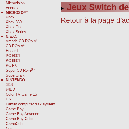
Microvision
Jeux Switch de
Vectrex
MICROSOFT
Xbox
Retour à la page d'ac
Xbox 360
Xbox One
Xbox Series
N.E.C.
Arcade CD-ROMÂ²
CD-ROMÂ²
Hucard
PC-6001
PC-9801
PC-FX
Super CD-RomÂ²
SuperGrafx
NINTENDO
3DS
64DD
Color TV Game 15
DS
Family computer disk system
Game Boy
Game Boy Advance
Game Boy Color
GameCube
Nes