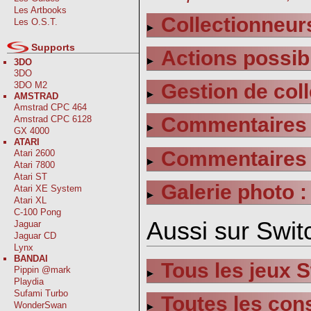
Les Artbooks
Collectionneurs
Les O.S.T.
Supports
Actions possib
3DO
3DO
3DO M2
Gestion de coll
AMSTRAD
Amstrad CPC 464
Commentaires s
Amstrad CPC 6128
GX 4000
ATARI
Commentaires s
Atari 2600
Atari 7800
Atari ST
Galerie photo :
Atari XE System
Atari XL
C-100 Pong
Aussi sur Switc
Jaguar
Jaguar CD
Lynx
BANDAI
Tous les jeux 
Pippin @mark
Playdia
Sufami Turbo
Toutes les con
WonderSwan