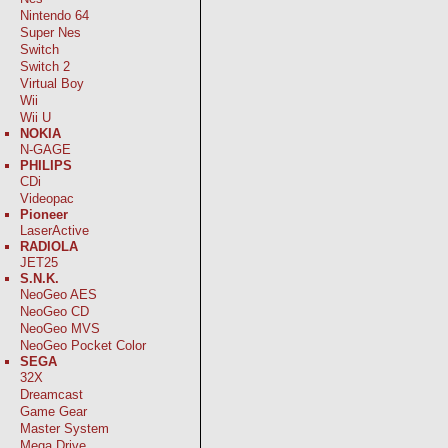
Nintendo 64
Super Nes
Switch
Switch 2
Virtual Boy
Wii
Wii U
NOKIA
N-GAGE
PHILIPS
CDi
Videopac
Pioneer
LaserActive
RADIOLA
JET25
S.N.K.
NeoGeo AES
NeoGeo CD
NeoGeo MVS
NeoGeo Pocket Color
SEGA
32X
Dreamcast
Game Gear
Master System
Mega Drive