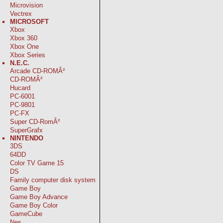
Microvision
Vectrex
MICROSOFT
Xbox
Xbox 360
Xbox One
Xbox Series
N.E.C.
Arcade CD-ROMÂ²
CD-ROMÂ²
Hucard
PC-6001
PC-9801
PC-FX
Super CD-RomÂ²
SuperGrafx
NINTENDO
3DS
64DD
Color TV Game 15
DS
Family computer disk system
Game Boy
Game Boy Advance
Game Boy Color
GameCube
Nes