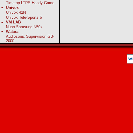
Timetop LTPS Handy Game
Univox
Univox 41N
Univox Tele-Sports 6
VM LAB
Nuon Samsung N50x
Watara
Audiosonic Supervision GB-
2000