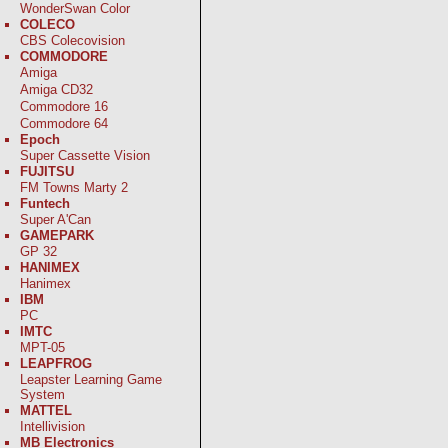
WonderSwan Color
COLECO
CBS Colecovision
COMMODORE
Amiga
Amiga CD32
Commodore 16
Commodore 64
Epoch
Super Cassette Vision
FUJITSU
FM Towns Marty 2
Funtech
Super A'Can
GAMEPARK
GP 32
HANIMEX
Hanimex
IBM
PC
IMTC
MPT-05
LEAPFROG
Leapster Learning Game
System
MATTEL
Intellivision
MB Electronics