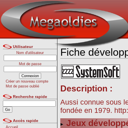
Utilisateur
Fiche dévelop
Nom d'utilisateur
Mot de passe
Créer un nouveau compte
Description :
Mot de passe oublié
Recherche rapide
Aussi connue sous l
fondée en 1979. http
Accès rapide
Jeux développ
Accueil