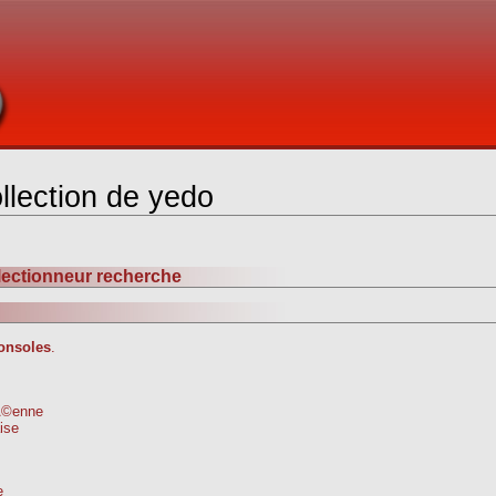
llection de yedo
ollectionneur recherche
onsoles
.
pÃ©enne
ise
e