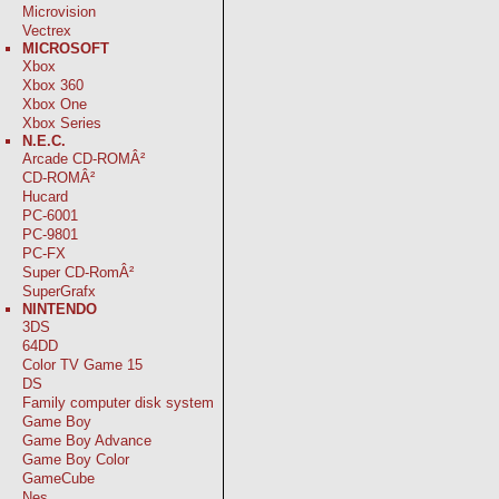
Microvision
Vectrex
MICROSOFT
Xbox
Xbox 360
Xbox One
Xbox Series
N.E.C.
Arcade CD-ROMÂ²
CD-ROMÂ²
Hucard
PC-6001
PC-9801
PC-FX
Super CD-RomÂ²
SuperGrafx
NINTENDO
3DS
64DD
Color TV Game 15
DS
Family computer disk system
Game Boy
Game Boy Advance
Game Boy Color
GameCube
Nes