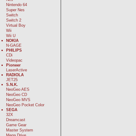
Nintendo 64
Super Nes
Switch
Switch 2
Virtual Boy
Wii
Wii U
NOKIA
N-GAGE
PHILIPS
CDi
Videopac
Pioneer
LaserActive
RADIOLA
JET25
S.N.K.
NeoGeo AES
NeoGeo CD
NeoGeo MVS
NeoGeo Pocket Color
SEGA
32X
Dreamcast
Game Gear
Master System
Mega Drive