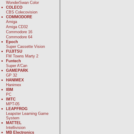
WonderSwan Color
COLECO
CBS Colecovision
COMMODORE
Amiga
Amiga CD32
Commodore 16
Commodore 64
Epoch
Super Cassette Vision
FUJITSU
FM Towns Marty 2
Funtech
Super A'Can
GAMEPARK
GP 32
HANIMEX
Hanimex
IBM
PC
IMTC
MPT-05
LEAPFROG
Leapster Learning Game
System
MATTEL
Intellivision
MB Electronics