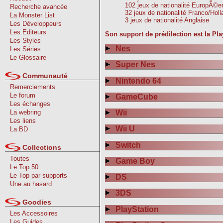
102 jeux de nationalité EuropÃ©e
Recherche avancée
32 jeux de nationalité Franco/Hol
La Monster List
3 jeux de nationalité Anglaise
Les Développeurs
Les Editeurs
Son support de prédilection est la Pla
Les Styles
Nes
Les Séries
Le Glossaire
Super Nes
Communauté
Nintendo 64
Remerciements
Le forum
GameCube
Les échanges
La webring
Wii
Les liens
Wii U
La BD
Switch
Collections
Toutes
Game Boy
Le Top 50
Le Top par supports
DS
Une au hasard
3DS
Goodies
PlayStation
Les Accessoires
Les Guides