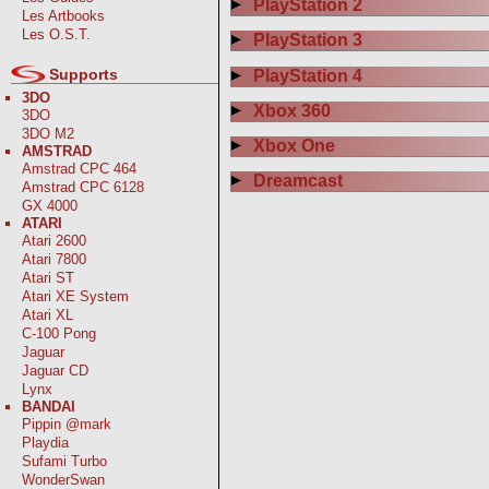
PlayStation 2
Les Artbooks
Les O.S.T.
PlayStation 3
Supports
PlayStation 4
3DO
Xbox 360
3DO
3DO M2
Xbox One
AMSTRAD
Amstrad CPC 464
Dreamcast
Amstrad CPC 6128
GX 4000
ATARI
Atari 2600
Atari 7800
Atari ST
Atari XE System
Atari XL
C-100 Pong
Jaguar
Jaguar CD
Lynx
BANDAI
Pippin @mark
Playdia
Sufami Turbo
WonderSwan