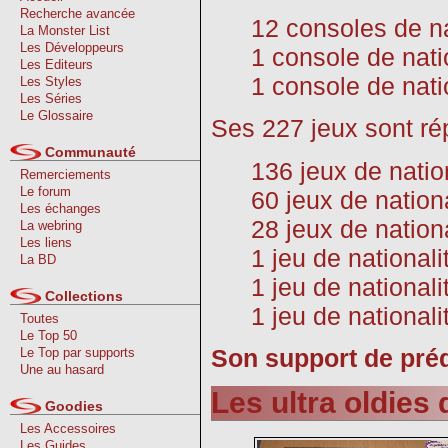
Recherche avancée
12 consoles de n
La Monster List
Les Développeurs
1 console de nati
Les Editeurs
1 console de nati
Les Styles
Les Séries
Le Glossaire
Ses 227 jeux sont rép
Communauté
136 jeux de natio
Remerciements
Le forum
60 jeux de natio
Les échanges
28 jeux de nation
La webring
Les liens
1 jeu de national
La BD
1 jeu de national
Collections
1 jeu de nationali
Toutes
Le Top 50
Son support de préd
Le Top par supports
Une au hasard
Les ultra oldies
Goodies
Les Accessoires
Les Guides