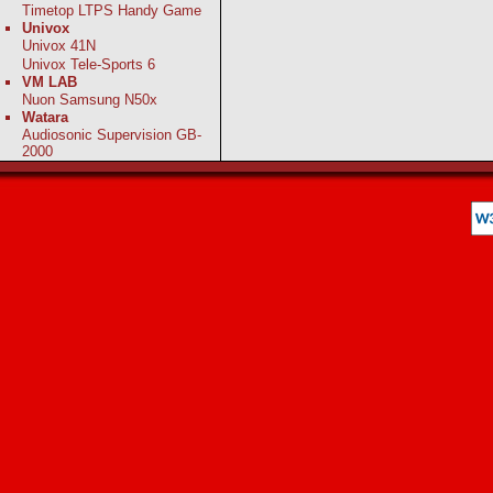
Timetop LTPS Handy Game
Univox
Univox 41N
Univox Tele-Sports 6
VM LAB
Nuon Samsung N50x
Watara
Audiosonic Supervision GB-
2000