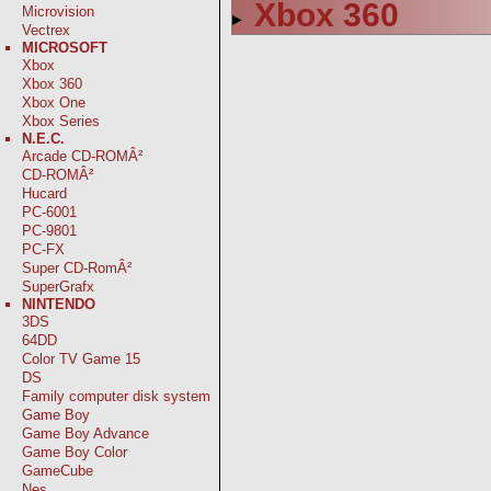
Xbox 360
Microvision
Vectrex
MICROSOFT
Xbox
Xbox 360
Xbox One
Xbox Series
N.E.C.
Arcade CD-ROMÂ²
CD-ROMÂ²
Hucard
PC-6001
PC-9801
PC-FX
Super CD-RomÂ²
SuperGrafx
NINTENDO
3DS
64DD
Color TV Game 15
DS
Family computer disk system
Game Boy
Game Boy Advance
Game Boy Color
GameCube
Nes