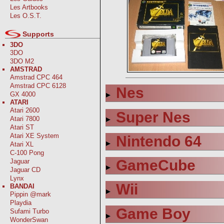
Les Artbooks
Les O.S.T.
Supports
3DO
3DO
3DO M2
AMSTRAD
Amstrad CPC 464
Amstrad CPC 6128
Nes
GX 4000
ATARI
Atari 2600
Super Nes
Atari 7800
Atari ST
Atari XE System
Nintendo 64
Atari XL
C-100 Pong
GameCube
Jaguar
Jaguar CD
Lynx
Wii
BANDAI
Pippin @mark
Playdia
Game Boy
Sufami Turbo
WonderSwan