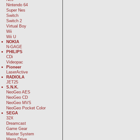
Nintendo 64
Super Nes
Switch
Switch 2
Virtual Boy
Wii
Wii U
NOKIA
N-GAGE
PHILIPS
CDi
Videopac
Pioneer
LaserActive
RADIOLA
JET25
S.N.K.
NeoGeo AES
NeoGeo CD
NeoGeo MVS
NeoGeo Pocket Color
SEGA
32X
Dreamcast
Game Gear
Master System
Mega Drive