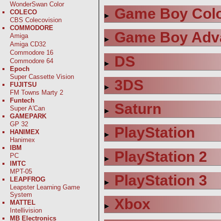
WonderSwan Color
Game Boy Col
COLECO
CBS Colecovision
COMMODORE
Game Boy Adv
Amiga
Amiga CD32
Commodore 16
DS
Commodore 64
Epoch
Super Cassette Vision
3DS
FUJITSU
FM Towns Marty 2
Funtech
Saturn
Super A'Can
GAMEPARK
GP 32
PlayStation
HANIMEX
Hanimex
IBM
PlayStation 2
PC
IMTC
MPT-05
PlayStation 3
LEAPFROG
Leapster Learning Game
System
Xbox
MATTEL
Intellivision
MB Electronics