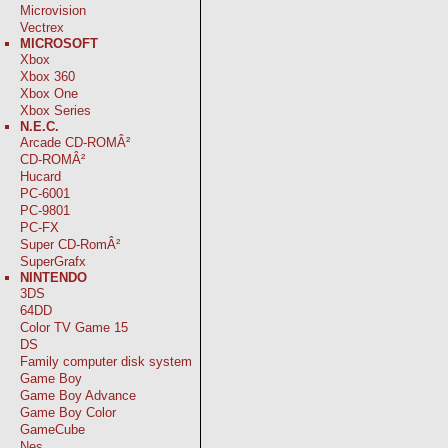
Microvision
Vectrex
MICROSOFT
Xbox
Xbox 360
Xbox One
Xbox Series
N.E.C.
Arcade CD-ROMÂ²
CD-ROMÂ²
Hucard
PC-6001
PC-9801
PC-FX
Super CD-RomÂ²
SuperGrafx
NINTENDO
3DS
64DD
Color TV Game 15
DS
Family computer disk system
Game Boy
Game Boy Advance
Game Boy Color
GameCube
Nes