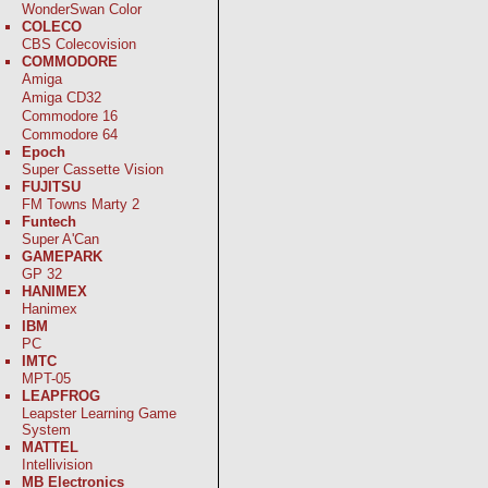
WonderSwan Color
COLECO
CBS Colecovision
COMMODORE
Amiga
Amiga CD32
Commodore 16
Commodore 64
Epoch
Super Cassette Vision
FUJITSU
FM Towns Marty 2
Funtech
Super A'Can
GAMEPARK
GP 32
HANIMEX
Hanimex
IBM
PC
IMTC
MPT-05
LEAPFROG
Leapster Learning Game
System
MATTEL
Intellivision
MB Electronics