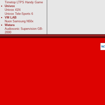
Timetop LTPS Handy Game
Univox
Univox 41N
Univox Tele-Sports 6
VM LAB
Nuon Samsung N50x
Watara
Audiosonic Supervision GB-
2000