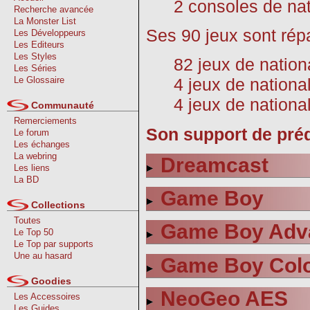
2 consoles de nat
Recherche avancée
La Monster List
Ses 90 jeux sont répa
Les Développeurs
Les Editeurs
Les Styles
82 jeux de nation
Les Séries
Le Glossaire
4 jeux de nation
4 jeux de nationa
Communauté
Remerciements
Son support de préd
Le forum
Les échanges
La webring
Dreamcast
Les liens
La BD
Game Boy
Collections
Toutes
Game Boy Adv
Le Top 50
Le Top par supports
Une au hasard
Game Boy Col
Goodies
NeoGeo AES
Les Accessoires
Les Guides