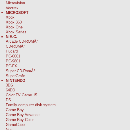
Microvision
Vectrex
MICROSOFT
Xbox
Xbox 360
Xbox One
Xbox Series
N.E.C.
Arcade CD-ROMÂ²
CD-ROMÂ²
Hucard
PC-6001
PC-9801
PC-FX
Super CD-RomÂ²
SuperGrafx
NINTENDO
3DS
64DD
Color TV Game 15
DS
Family computer disk system
Game Boy
Game Boy Advance
Game Boy Color
GameCube
Nes