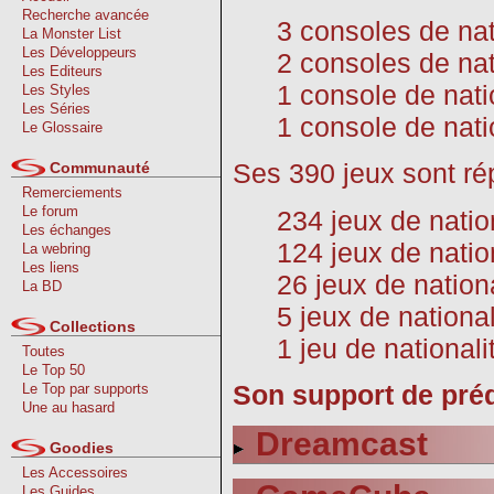
Recherche avancée
3 consoles de na
La Monster List
Les Développeurs
2 consoles de nat
Les Editeurs
1 console de nati
Les Styles
Les Séries
1 console de nati
Le Glossaire
Ses 390 jeux sont rép
Communauté
Remerciements
Le forum
234 jeux de natio
Les échanges
124 jeux de nati
La webring
Les liens
26 jeux de nation
La BD
5 jeux de nationa
Collections
1 jeu de nationali
Toutes
Le Top 50
Son support de préd
Le Top par supports
Une au hasard
Dreamcast
Goodies
Les Accessoires
Les Guides