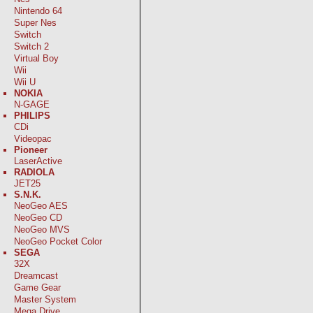
Nintendo 64
Super Nes
Switch
Switch 2
Virtual Boy
Wii
Wii U
NOKIA
N-GAGE
PHILIPS
CDi
Videopac
Pioneer
LaserActive
RADIOLA
JET25
S.N.K.
NeoGeo AES
NeoGeo CD
NeoGeo MVS
NeoGeo Pocket Color
SEGA
32X
Dreamcast
Game Gear
Master System
Mega Drive