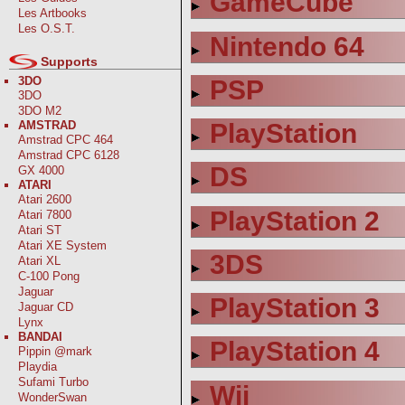
GameCube
Les Artbooks
Les O.S.T.
Nintendo 64
Supports
3DO
PSP
3DO
3DO M2
AMSTRAD
PlayStation
Amstrad CPC 464
Amstrad CPC 6128
DS
GX 4000
ATARI
Atari 2600
PlayStation 2
Atari 7800
Atari ST
Atari XE System
3DS
Atari XL
C-100 Pong
Jaguar
PlayStation 3
Jaguar CD
Lynx
BANDAI
PlayStation 4
Pippin @mark
Playdia
Sufami Turbo
Wii
WonderSwan