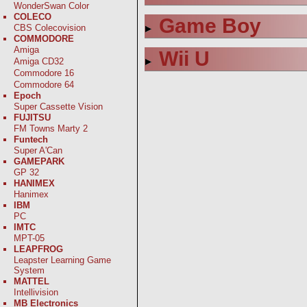
WonderSwan Color
COLECO
Game Boy
CBS Colecovision
COMMODORE
Amiga
Wii U
Amiga CD32
Commodore 16
Commodore 64
Epoch
Super Cassette Vision
FUJITSU
FM Towns Marty 2
Funtech
Super A'Can
GAMEPARK
GP 32
HANIMEX
Hanimex
IBM
PC
IMTC
MPT-05
LEAPFROG
Leapster Learning Game
System
MATTEL
Intellivision
MB Electronics