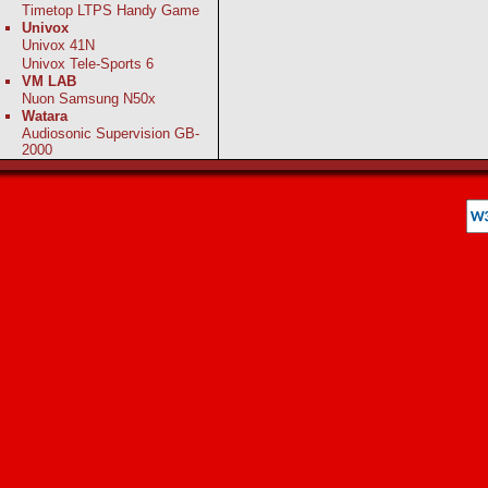
Timetop LTPS Handy Game
Univox
Univox 41N
Univox Tele-Sports 6
VM LAB
Nuon Samsung N50x
Watara
Audiosonic Supervision GB-
2000