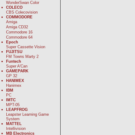
WonderSwan Color
COLECO
CBS Colecovision
COMMODORE
Amiga
Amiga CD32
Commodore 16
Commodore 64
Epoch
Super Cassette Vision
FUJITSU
FM Towns Marty 2
Funtech
Super A'Can
GAMEPARK
GP 32
HANIMEX
Hanimex
IBM
PC
IMTC
MPT-05
LEAPFROG
Leapster Learning Game
System
MATTEL
Intellivision
MB Electronics