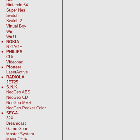
Nintendo 64
Super Nes
Switch
Switch 2
Virtual Boy
Wii
Wii U
NOKIA
N-GAGE
PHILIPS
CDi
Videopac
Pioneer
LaserActive
RADIOLA
JET25
S.N.K.
NeoGeo AES
NeoGeo CD
NeoGeo MVS
NeoGeo Pocket Color
SEGA
32X
Dreamcast
Game Gear
Master System
Mega Drive