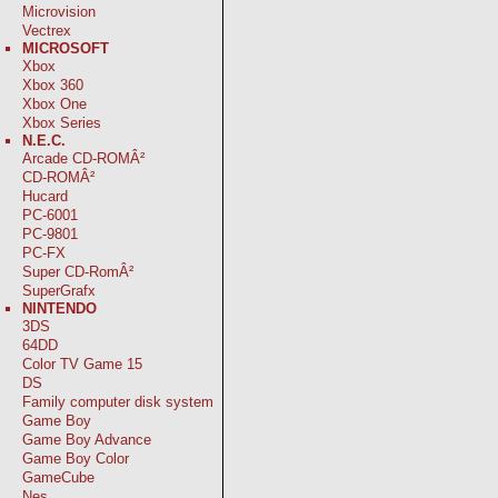
Microvision
Vectrex
MICROSOFT
Xbox
Xbox 360
Xbox One
Xbox Series
N.E.C.
Arcade CD-ROMÂ²
CD-ROMÂ²
Hucard
PC-6001
PC-9801
PC-FX
Super CD-RomÂ²
SuperGrafx
NINTENDO
3DS
64DD
Color TV Game 15
DS
Family computer disk system
Game Boy
Game Boy Advance
Game Boy Color
GameCube
Nes