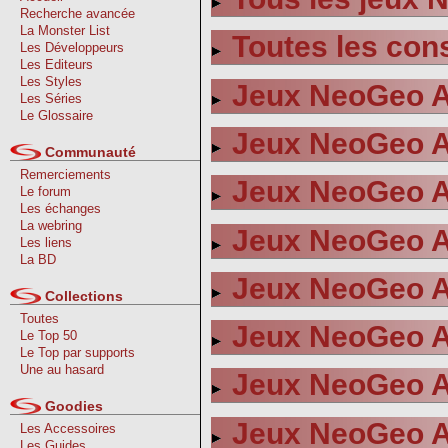
Recherche avancée
La Monster List
Toutes les co
Les Développeurs
Les Editeurs
Les Styles
Jeux NeoGeo A
Les Séries
Le Glossaire
Jeux NeoGeo A
Communauté
Remerciements
Jeux NeoGeo A
Le forum
Les échanges
La webring
Jeux NeoGeo A
Les liens
La BD
Jeux NeoGeo A
Collections
Toutes
Jeux NeoGeo A
Le Top 50
Le Top par supports
Une au hasard
Jeux NeoGeo A
Goodies
Jeux NeoGeo A
Les Accessoires
Les Guides