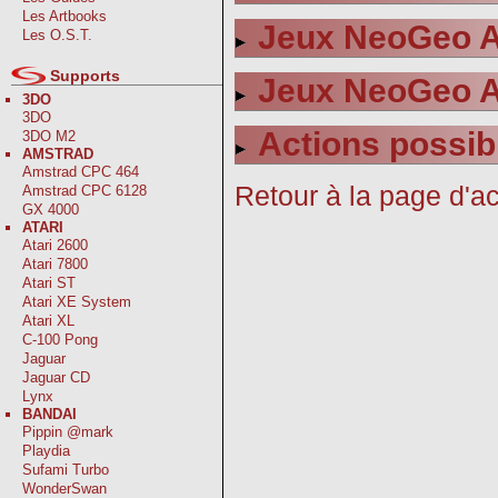
Les Artbooks
Jeux NeoGeo A
Les O.S.T.
Supports
Jeux NeoGeo A
3DO
3DO
Actions possib
3DO M2
AMSTRAD
Amstrad CPC 464
Retour à la page d'ac
Amstrad CPC 6128
GX 4000
ATARI
Atari 2600
Atari 7800
Atari ST
Atari XE System
Atari XL
C-100 Pong
Jaguar
Jaguar CD
Lynx
BANDAI
Pippin @mark
Playdia
Sufami Turbo
WonderSwan