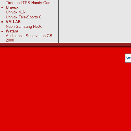
Timetop LTPS Handy Game
Univox
Univox 41N
Univox Tele-Sports 6
VM LAB
Nuon Samsung N50x
Watara
Audiosonic Supervision GB-
2000