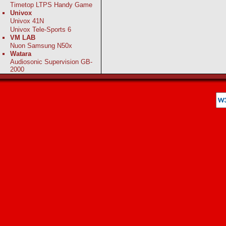
Timetop LTPS Handy Game
Univox
Univox 41N
Univox Tele-Sports 6
VM LAB
Nuon Samsung N50x
Watara
Audiosonic Supervision GB-
2000