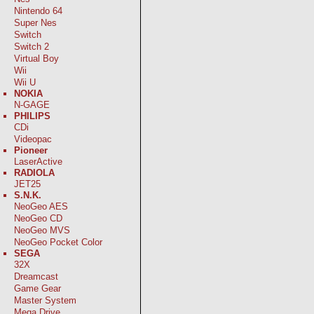
Nintendo 64
Super Nes
Switch
Switch 2
Virtual Boy
Wii
Wii U
NOKIA
N-GAGE
PHILIPS
CDi
Videopac
Pioneer
LaserActive
RADIOLA
JET25
S.N.K.
NeoGeo AES
NeoGeo CD
NeoGeo MVS
NeoGeo Pocket Color
SEGA
32X
Dreamcast
Game Gear
Master System
Mega Drive