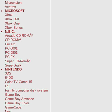
Microvision
Vectrex
MICROSOFT
Xbox
Xbox 360
Xbox One
Xbox Series
N.E.C.
Arcade CD-ROMÂ²
CD-ROMÂ²
Hucard
PC-6001
PC-9801
PC-FX
Super CD-RomÂ²
SuperGrafx
NINTENDO
3DS
64DD
Color TV Game 15
DS
Family computer disk system
Game Boy
Game Boy Advance
Game Boy Color
GameCube
Nes