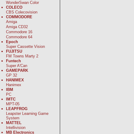
WonderSwan Color
COLECO
CBS Colecovision
COMMODORE
Amiga
Amiga CD32
Commodore 16
Commodore 64
Epoch
Super Cassette Vision
FUJITSU
FM Towns Marty 2
Funtech
Super A'Can
GAMEPARK
GP 32
HANIMEX
Hanimex
IBM
PC
IMTC
MPT-05
LEAPFROG
Leapster Learning Game
System
MATTEL
Intellivision
MB Electronics