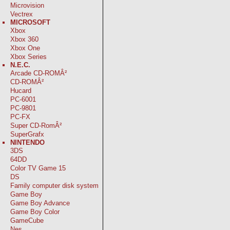
Microvision
Vectrex
MICROSOFT
Xbox
Xbox 360
Xbox One
Xbox Series
N.E.C.
Arcade CD-ROMÂ²
CD-ROMÂ²
Hucard
PC-6001
PC-9801
PC-FX
Super CD-RomÂ²
SuperGrafx
NINTENDO
3DS
64DD
Color TV Game 15
DS
Family computer disk system
Game Boy
Game Boy Advance
Game Boy Color
GameCube
Nes