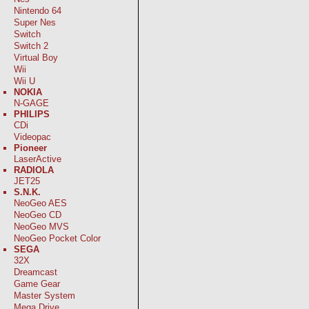
Nintendo 64
Super Nes
Switch
Switch 2
Virtual Boy
Wii
Wii U
NOKIA
N-GAGE
PHILIPS
CDi
Videopac
Pioneer
LaserActive
RADIOLA
JET25
S.N.K.
NeoGeo AES
NeoGeo CD
NeoGeo MVS
NeoGeo Pocket Color
SEGA
32X
Dreamcast
Game Gear
Master System
Mega Drive