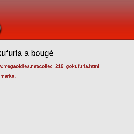
kufuria a bougé
w.megaoldies.net/collec_219_gokufuria.html
kmarks.