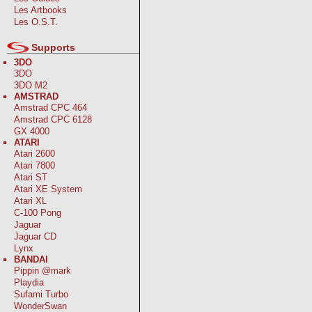
Les Artbooks
Les O.S.T.
Supports
3DO
3DO
3DO M2
AMSTRAD
Amstrad CPC 464
Amstrad CPC 6128
GX 4000
ATARI
Atari 2600
Atari 7800
Atari ST
Atari XE System
Atari XL
C-100 Pong
Jaguar
Jaguar CD
Lynx
BANDAI
Pippin @mark
Playdia
Sufami Turbo
WonderSwan