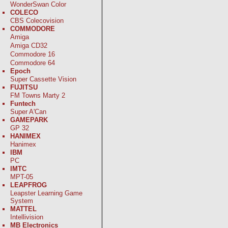
WonderSwan Color
COLECO
CBS Colecovision
COMMODORE
Amiga
Amiga CD32
Commodore 16
Commodore 64
Epoch
Super Cassette Vision
FUJITSU
FM Towns Marty 2
Funtech
Super A'Can
GAMEPARK
GP 32
HANIMEX
Hanimex
IBM
PC
IMTC
MPT-05
LEAPFROG
Leapster Learning Game
System
MATTEL
Intellivision
MB Electronics