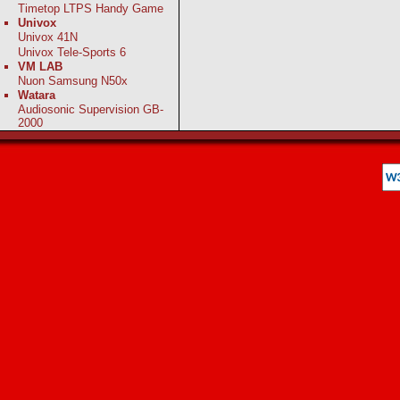
Timetop LTPS Handy Game
Univox
Univox 41N
Univox Tele-Sports 6
VM LAB
Nuon Samsung N50x
Watara
Audiosonic Supervision GB-
2000