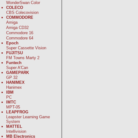
WonderSwan Color
COLECO
CBS Colecovision
COMMODORE
Amiga
Amiga CD32
Commodore 16
Commodore 64
Epoch
Super Cassette Vision
FUJITSU
FM Towns Marty 2
Funtech
Super A'Can
GAMEPARK
GP 32
HANIMEX
Hanimex
IBM
PC
IMTC
MPT-05
LEAPFROG
Leapster Learning Game
System
MATTEL
Intellivision
MB Electronics