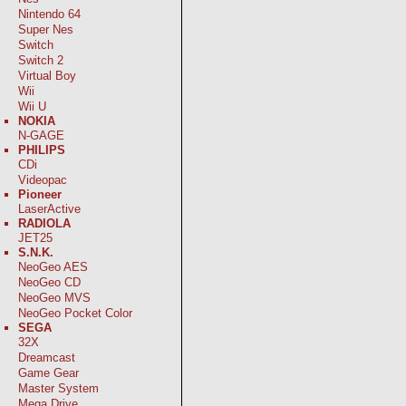
Nintendo 64
Super Nes
Switch
Switch 2
Virtual Boy
Wii
Wii U
NOKIA
N-GAGE
PHILIPS
CDi
Videopac
Pioneer
LaserActive
RADIOLA
JET25
S.N.K.
NeoGeo AES
NeoGeo CD
NeoGeo MVS
NeoGeo Pocket Color
SEGA
32X
Dreamcast
Game Gear
Master System
Mega Drive