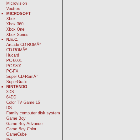
Microvision
Vectrex
MICROSOFT
Xbox
Xbox 360
Xbox One
Xbox Series
N.E.C.
Arcade CD-ROMÂ²
CD-ROMÂ²
Hucard
PC-6001
PC-9801
PC-FX
Super CD-RomÂ²
SuperGrafx
NINTENDO
3DS
64DD
Color TV Game 15
DS
Family computer disk system
Game Boy
Game Boy Advance
Game Boy Color
GameCube
Nes