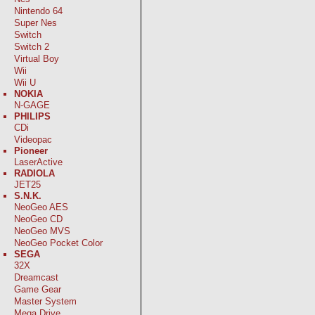
Nintendo 64
Super Nes
Switch
Switch 2
Virtual Boy
Wii
Wii U
NOKIA
N-GAGE
PHILIPS
CDi
Videopac
Pioneer
LaserActive
RADIOLA
JET25
S.N.K.
NeoGeo AES
NeoGeo CD
NeoGeo MVS
NeoGeo Pocket Color
SEGA
32X
Dreamcast
Game Gear
Master System
Mega Drive