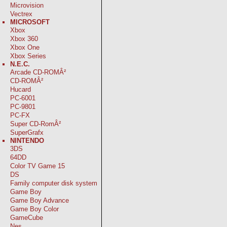
Microvision
Vectrex
MICROSOFT
Xbox
Xbox 360
Xbox One
Xbox Series
N.E.C.
Arcade CD-ROMÂ²
CD-ROMÂ²
Hucard
PC-6001
PC-9801
PC-FX
Super CD-RomÂ²
SuperGrafx
NINTENDO
3DS
64DD
Color TV Game 15
DS
Family computer disk system
Game Boy
Game Boy Advance
Game Boy Color
GameCube
Nes