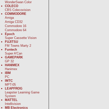
WonderSwan Color
COLECO
CBS Colecovision
COMMODORE
Amiga
Amiga CD32
Commodore 16
Commodore 64
Epoch
Super Cassette Vision
FUJITSU
FM Towns Marty 2
Funtech
Super A'Can
GAMEPARK
GP 32
HANIMEX
Hanimex
IBM
PC
IMTC
MPT-05
LEAPFROG
Leapster Learning Game
System
MATTEL
Intellivision
MB Electronics