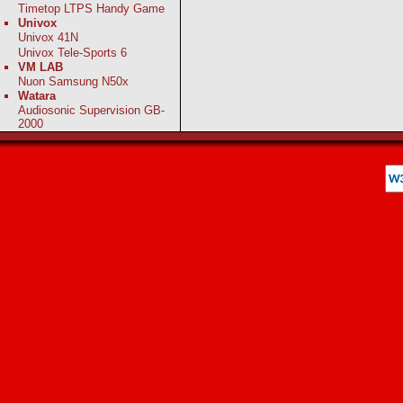
Timetop LTPS Handy Game
Univox
Univox 41N
Univox Tele-Sports 6
VM LAB
Nuon Samsung N50x
Watara
Audiosonic Supervision GB-
2000