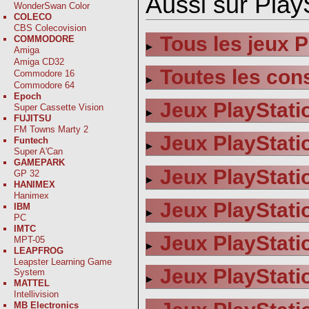
Aussi sur PlayS
WonderSwan Color
COLECO
CBS Colecovision
Tous les jeux P
COMMODORE
Amiga
Amiga CD32
Toutes les con
Commodore 16
Commodore 64
Epoch
Jeux PlayStati
Super Cassette Vision
FUJITSU
FM Towns Marty 2
Jeux PlayStati
Funtech
Super A'Can
GAMEPARK
Jeux PlayStatio
GP 32
HANIMEX
Hanimex
Jeux PlayStatio
IBM
PC
IMTC
Jeux PlayStati
MPT-05
LEAPFROG
Leapster Learning Game
Jeux PlayStati
System
MATTEL
Intellivision
MB Electronics