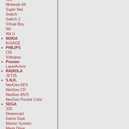
Nintendo 64
Super Nes
Switch
Switch 2
Virtual Boy
Wii
Wii U
NOKIA
N-GAGE
PHILIPS
CDi
Videopac
Pioneer
LaserActive
RADIOLA
JET25
S.N.K.
NeoGeo AES
NeoGeo CD
NeoGeo MVS
NeoGeo Pocket Color
SEGA
32X
Dreamcast
Game Gear
Master System
Mega Drive