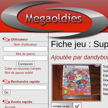
Utilisateur
Fiche jeu : S
Nom d'utilisateur
Mot de passe
Ajoutée par dandybo
Sup
Créer un nouveau compte
Sér
Mot de passe oublié
Edi
Dév
Recherche rapide
Sty
Dat
Nat
Accès rapide
Accueil