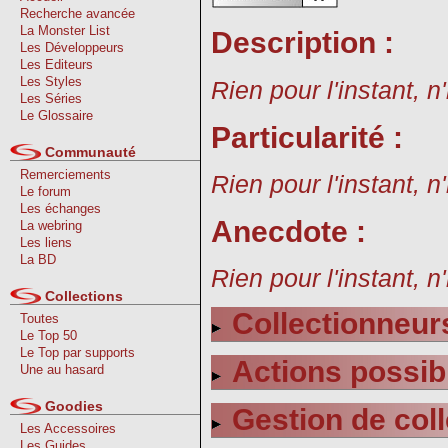
Recherche avancée
La Monster List
Description :
Les Développeurs
Les Editeurs
Les Styles
Rien pour l'instant, n
Les Séries
Le Glossaire
Particularité :
Communauté
Remerciements
Rien pour l'instant, n
Le forum
Les échanges
Anecdote :
La webring
Les liens
La BD
Rien pour l'instant, n
Collections
Collectionneurs
Toutes
Le Top 50
Le Top par supports
Actions possib
Une au hasard
Goodies
Gestion de coll
Les Accessoires
Les Guides