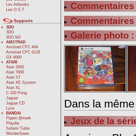
Commentaires s
Les Artbooks
Les O.S.T.
Commentaires s
Supports
3DO
3DO
Galerie photo :
3DO M2
AMSTRAD
Amstrad CPC 464
Amstrad CPC 6128
GX 4000
ATARI
Atari 2600
Atari 7800
Atari ST
Atari XE System
Atari XL
C-100 Pong
Jaguar
Dans la même 
Jaguar CD
Lynx
BANDAI
Pippin @mark
Jeux de la sé
Playdia
Sufami Turbo
WonderSwan