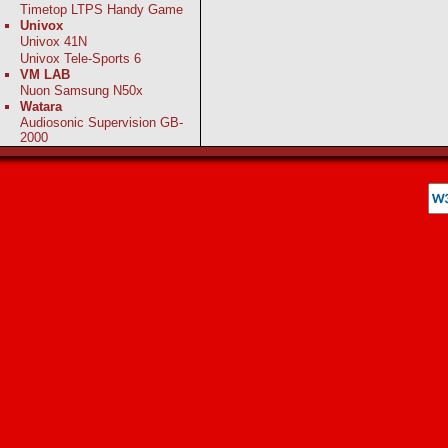
Timetop LTPS Handy Game
Univox
Univox 41N
Univox Tele-Sports 6
VM LAB
Nuon Samsung N50x
Watara
Audiosonic Supervision GB-
2000