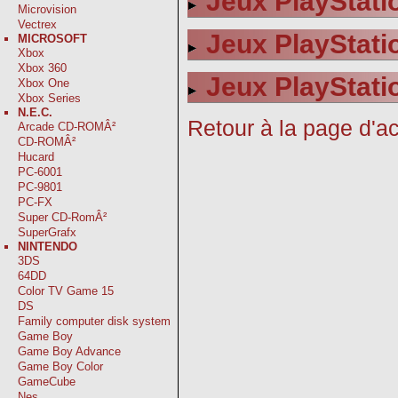
Jeux PlayStatio
Microvision
Vectrex
Jeux PlayStati
MICROSOFT
Xbox
Xbox 360
Jeux PlayStatio
Xbox One
Xbox Series
N.E.C.
Retour à la page d'ac
Arcade CD-ROMÂ²
CD-ROMÂ²
Hucard
PC-6001
PC-9801
PC-FX
Super CD-RomÂ²
SuperGrafx
NINTENDO
3DS
64DD
Color TV Game 15
DS
Family computer disk system
Game Boy
Game Boy Advance
Game Boy Color
GameCube
Nes