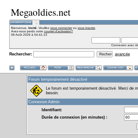
Megaoldies.net
Bienvenue,
Invité
. Veuillez
vous connecter
ou
vous inscrire
.
Avez-vous perdu votre
courriel d'activation?
06 Août 2026 à 04:41:13
Connexion avec ide
Rechercher:
avancée
Forum temporairement désactivé
Le forum est temporairement désactivé. Merci de me
besoin.
Connexion Admin
Identifiant:
Durée de connexion (en minutes) :